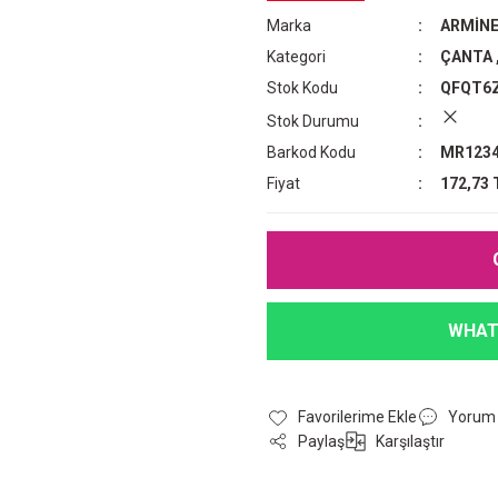
Marka
ARMİN
Kategori
ÇANTA
Stok Kodu
QFQT6
Stok Durumu
Barkod Kodu
MR1234
Fiyat
172,73 
WHAT
Yorum
Paylaş
Karşılaştır