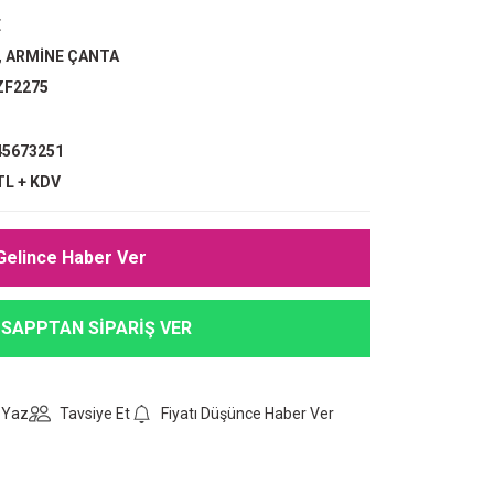
E
,
ARMİNE ÇANTA
ZF2275
5673251
TL + KDV
Gelince Haber Ver
SAPPTAN SİPARİŞ VER
 Yaz
Tavsiye Et
Fiyatı Düşünce Haber Ver