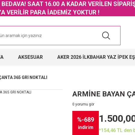
GO BEDAVA! SAAT 16.00 A KADAR VERİLEN SİPARİ
 VERİLİR PARA İADEMİZ YOKTUR !
TA
AKSESUAR
AKER 2026 İLKBAHAR YAZ İPEK E
ÇANTA 365 GRİ NOKTALI
ARMİNE BAYAN ÇA
0 yorumu gör
1.500,0
%-689
indirim
*154,46 TL den b