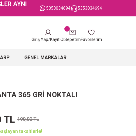
ŞLER AYNI
5353034694
5353034694
Giriş Yap/Kayıt Ol
Sepetim
Favorilerim
ŞARP
GENEL MARKALAR
NTA 365 GRİ NOKTALI
0 TL
190,00 TL
aşlayan taksitlerle!