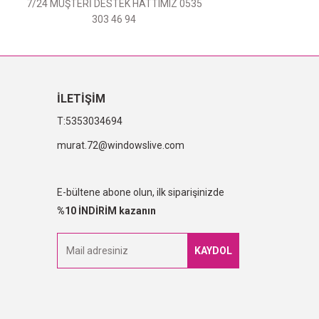
7/24 MÜŞTERİ DESTEK HATTIMIZ 0535
303 46 94
İLETİŞİM
5353034694
murat.72@windowslive.com
E-bültene abone olun, ilk siparişinizde
%10 İNDİRİM kazanın
KAYDOL