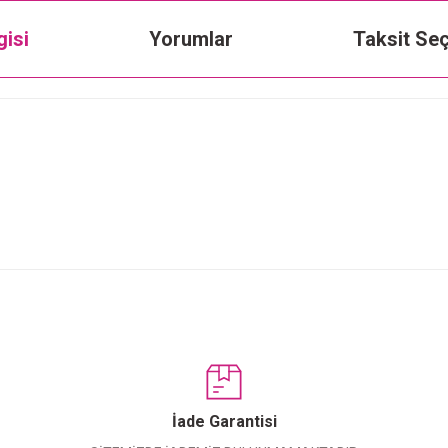
gisi
Yorumlar
Taksit Seç
Bu ürüne ilk yorumu siz yapın!
Yorum Yaz
İade Garantisi