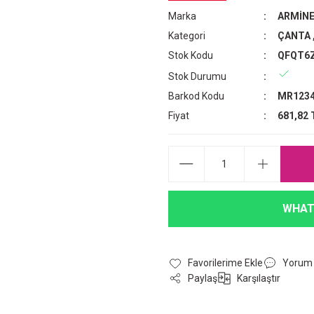
Marka
ARMİN
Kategori
ÇANTA
Stok Kodu
QFQT6
Stok Durumu
Barkod Kodu
MR1234
Fiyat
681,82 
WHAT
Yorum
Paylaş
Karşılaştır