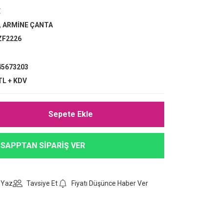
E
,
ARMİNE ÇANTA
ZF2226
5673203
TL + KDV
Sepete Ekle
SAPPTAN SİPARİŞ VER
 Yaz
Tavsiye Et
Fiyatı Düşünce Haber Ver