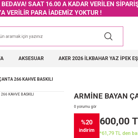
GO BEDAVA! SAAT 16.00 A KADAR VERİLEN SİPARİ
 VERİLİR PARA İADEMİZ YOKTUR !
TA
AKSESUAR
AKER 2026 İLKBAHAR YAZ İPEK E
ÇANTA 266 KAHVE BASKILI
ARMİNE BAYAN ÇA
0 yorumu gör
600,00 
%20
indirim
*61,79 TL den baş