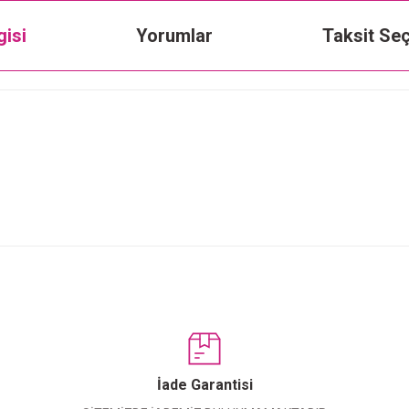
gisi
Yorumlar
Taksit Seç
Bu ürüne ilk yorumu siz yapın!
Yorum Yaz
İade Garantisi