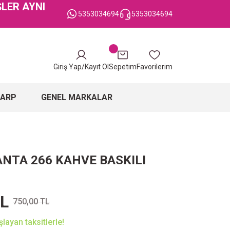
ŞLER AYNI
5353034694
5353034694
Giriş Yap/Kayıt Ol
Sepetim
Favorilerim
ŞARP
GENEL MARKALAR
NTA 266 KAHVE BASKILI
TL
750,00 TL
layan taksitlerle!