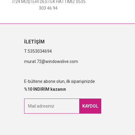
7/24 MÜŞTERİ DESTEK HATTIMIZ 0535
303 46 94
İLETİŞİM
5353034694
murat.72@windowslive.com
E-bültene abone olun, ilk siparişinizde
%10 İNDİRİM kazanın
KAYDOL