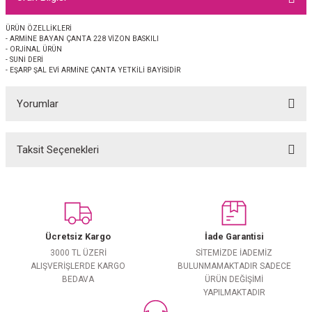
EŞARP
ÜRÜN ÖZELLİKLERİ
- ARMİNE BAYAN ÇANTA 228 VİZON BASKILI
 EŞARP
AL
- ORJİNAL ÜRÜN
- SUNİ DERİ
- EŞARP ŞAL EVİ ARMİNE ÇANTA YETKİLİ BAYİSİDİR
İPEK EŞARP 2025-2026 SONBAHAR KIŞ
M JAKAR ŞAL
Yorumlar
GRAM EŞARP
ği İpek Koton Şal
ARP
Taksit Seçenekleri
Bu ürüne ilk yorumu siz yapın!
 EŞARP
LI ŞAL
Yorum Yaz
EŞARP
KARLI ŞAL
Ücretsiz Kargo
İade Garantisi
 ŞAL
3000 TL ÜZERİ
SİTEMİZDE İADEMİZ
ALIŞVERİŞLERDE KARGO
BULUNMAMAKTADIR SADECE
BEDAVA
ÜRÜN DEĞİŞİMİ
 ŞAL
YAPILMAKTADIR