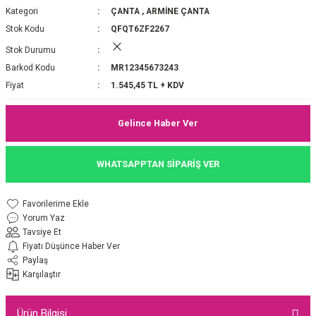
Kategori
ÇANTA
,
ARMİNE ÇANTA
P 2025-2026 SONBAHAR KIŞ
E MONOGRAM ŞAL
Stok Kodu
QFQT6ZF2267
Stok Durumu
M JAKAR EŞARP
İNKIL MEDİNE İPEĞİ ŞAL
Barkod Kodu
MR12345673243
OOLTUCH PAMUK EŞARP
L
Fiyat
1.545,45 TL + KDV
GEL ŞİFON EŞARP
Gelince Haber Ver
LİĞİ İPEK KOTON EŞARP
WHATSAPPTAN SİPARİŞ VER
 EŞARP
LÜ ŞAL
Yorum Yaz
ARP
E İPEĞİ ŞAL
Tavsiye Et
Fiyatı Düşünce Haber Ver
L İPEK EŞARP
O ŞAL
Paylaş
Karşılaştır
ARP
ŞAL
Ürün Bilgisi