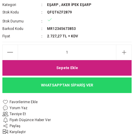
Kategori
EŞARP
,
AKER İPEK EŞARP
P 2025-2026 SONBAHAR KIŞ
E MONOGRAM ŞAL
Stok Kodu
QFQT6ZF2879
Stok Durumu
M JAKAR EŞARP
İNKIL MEDİNE İPEĞİ ŞAL
Barkod Kodu
MR12345673853
OOLTUCH PAMUK EŞARP
L
Fiyat
2.727,27 TL + KDV
GEL ŞİFON EŞARP
LİĞİ İPEK KOTON EŞARP
Sepete Ekle
 EŞARP
LÜ ŞAL
WHATSAPPTAN SİPARİŞ VER
ARP
E İPEĞİ ŞAL
Yorum Yaz
L İPEK EŞARP
O ŞAL
Tavsiye Et
Fiyatı Düşünce Haber Ver
ARP
ŞAL
Paylaş
Karşılaştır