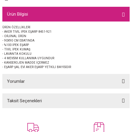
EŞARP
Ürün Bilgisi
 EŞARP
AL
ÜRÜN ÖZELLİKLERİ
- AKER TİVİL İPEK EŞARP 8451-921
İPEK EŞARP 2025-2026 SONBAHAR KIŞ
M JAKAR ŞAL
- ORJİNAL ÜRÜN
- 90X90 CM EBATINDA
- %100 İPEK EŞARP
GRAM EŞARP
ği İpek Koton Şal
- TİVİL İPEK KUMAŞ
- LAVANTA KOKULU
- 4 MEVSİM KULLANIMA UYGUNDUR
ARP
- KANSEROJEN MADDE İÇERMEZ
- EŞARP ŞAL EVİ AKER EŞARP YETKİLİ BAYİSİDİR
 EŞARP
LI ŞAL
Yorumlar
EŞARP
KARLI ŞAL
Taksit Seçenekleri
Bu ürüne ilk yorumu siz yapın!
 ŞAL
 ŞAL
Yorum Yaz