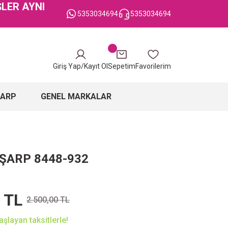
ŞLER AYNI
5353034694
5353034694
Giriş Yap/Kayıt Ol
Sepetim
Favorilerim
ŞARP
GENEL MARKALAR
EŞARP 8448-932
 TL
2.500,00 TL
şlayan taksitlerle!