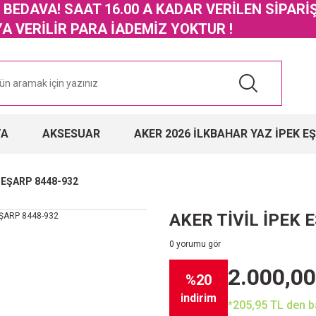
GO BEDAVA! SAAT 16.00 A KADAR VERİLEN SİPARİ
 VERİLİR PARA İADEMİZ YOKTUR !
TA
AKSESUAR
AKER 2026 İLKBAHAR YAZ İPEK E
K EŞARP 8448-932
AKER TİVİL İPEK 
0 yorumu gör
2.000,00
%20
indirim
*205,95 TL den ba