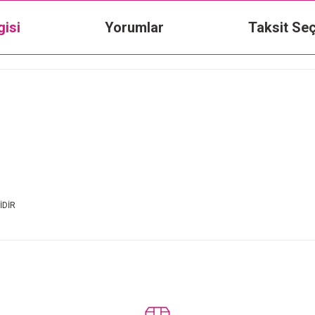
gisi
Yorumlar
Taksit Seç
İDİR
Bu ürüne ilk yorumu siz yapın!