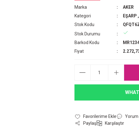
Marka
AKER
Kategori
EŞARP
Stok Kodu
QFQT6
Stok Durumu
Barkod Kodu
MR1234
Fiyat
2.272,7
WHAT
Yorum
Paylaş
Karşılaştır