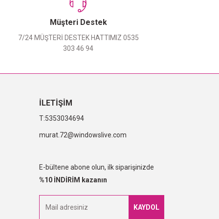
Müşteri Destek
7/24 MÜŞTERİ DESTEK HATTIMIZ 0535
303 46 94
İLETİŞİM
5353034694
murat.72@windowslive.com
E-bültene abone olun, ilk siparişinizde
%10 İNDİRİM kazanın
KAYDOL