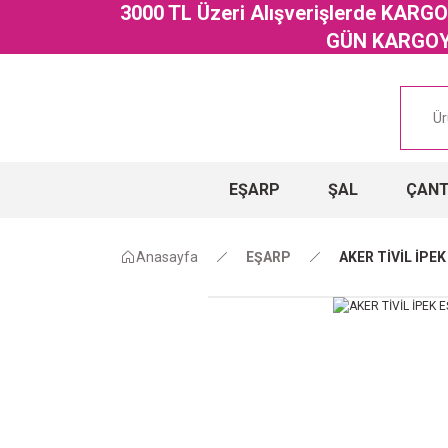
3000 TL Üzeri Alışverişlerde KAR
GÜN KARGOYA
EŞARP
ŞAL
ÇAN
Anasayfa
EŞARP
AKER TİVİL İPE