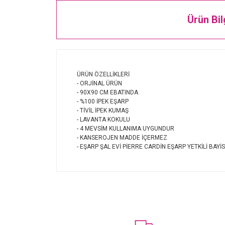
Ürün Bil
ÜRÜN ÖZELLİKLERİ
- ORJİNAL ÜRÜN
- 90X90 CM EBATINDA
- %100 İPEK EŞARP
- TİVİL İPEK KUMAŞ
- LAVANTA KOKULU
- 4 MEVSİM KULLANIMA UYGUNDUR
- KANSEROJEN MADDE İÇERMEZ
- EŞARP ŞAL EVİ PİERRE CARDİN EŞARP YETKİLİ BAYİS