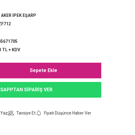
,
AKER İPEK EŞARP
ZF712
5671705
3 TL + KDV
Sepete Ekle
SAPPTAN SİPARİŞ VER
 Yaz
Tavsiye Et
Fiyatı Düşünce Haber Ver