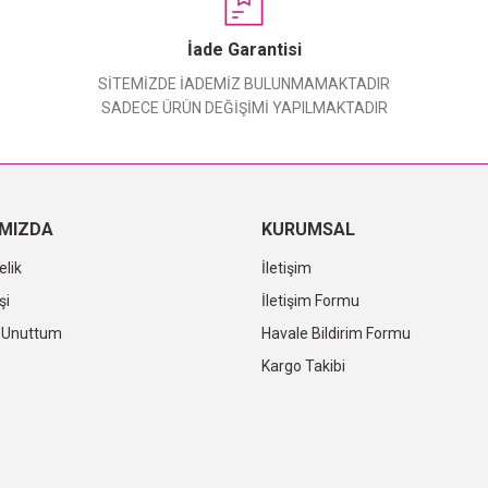
Yorum Yaz
İade Garantisi
SİTEMİZDE İADEMİZ BULUNMAMAKTADIR
SADECE ÜRÜN DEĞİŞİMİ YAPILMAKTADIR
IMIZDA
KURUMSAL
elik
İletişim
şi
İletişim Formu
i Unuttum
Havale Bildirim Formu
Kargo Takibi