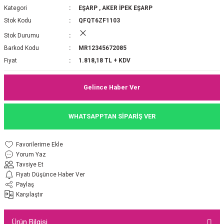
Kategori
EŞARP
,
AKER İPEK EŞARP
P 2025-2026 SONBAHAR KIŞ
E MONOGRAM ŞAL
Stok Kodu
QFQT6ZF1103
Stok Durumu
M JAKAR EŞARP
İNKIL MEDİNE İPEĞİ ŞAL
Barkod Kodu
MR12345672085
OOLTUCH PAMUK EŞARP
L
Fiyat
1.818,18 TL + KDV
GEL ŞİFON EŞARP
Gelince Haber Ver
LİĞİ İPEK KOTON EŞARP
WHATSAPPTAN SİPARİŞ VER
 EŞARP
LÜ ŞAL
Yorum Yaz
ARP
E İPEĞİ ŞAL
Tavsiye Et
Fiyatı Düşünce Haber Ver
L İPEK EŞARP
O ŞAL
Paylaş
Karşılaştır
ARP
ŞAL
Ürün Bilgisi