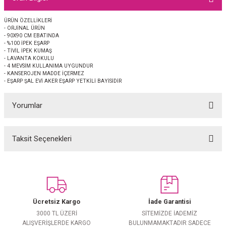
EŞARP
ÜRÜN ÖZELLİKLERİ
- ORJİNAL ÜRÜN
 EŞARP
AL
- 90X90 CM EBATINDA
- %100 İPEK EŞARP
- TİVİL İPEK KUMAŞ
İPEK EŞARP 2025-2026 SONBAHAR KIŞ
M JAKAR ŞAL
- LAVANTA KOKULU
- 4 MEVSİM KULLANIMA UYGUNDUR
- KANSEROJEN MADDE İÇERMEZ
- EŞARP ŞAL EVİ AKER EŞARP YETKİLİ BAYİSİDİR
GRAM EŞARP
ği İpek Koton Şal
Yorumlar
ARP
 EŞARP
LI ŞAL
Taksit Seçenekleri
Bu ürüne ilk yorumu siz yapın!
EŞARP
KARLI ŞAL
Yorum Yaz
 ŞAL
Ücretsiz Kargo
İade Garantisi
 ŞAL
3000 TL ÜZERİ
SİTEMİZDE İADEMİZ
ALIŞVERİŞLERDE KARGO
BULUNMAMAKTADIR SADECE