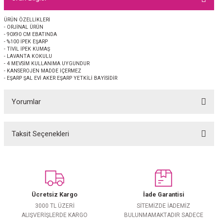
EŞARP
ÜRÜN ÖZELLİKLERİ
- ORJİNAL ÜRÜN
 EŞARP
AL
- 90X90 CM EBATINDA
- %100 İPEK EŞARP
- TİVİL İPEK KUMAŞ
İPEK EŞARP 2025-2026 SONBAHAR KIŞ
M JAKAR ŞAL
- LAVANTA KOKULU
- 4 MEVSİM KULLANIMA UYGUNDUR
- KANSEROJEN MADDE İÇERMEZ
- EŞARP ŞAL EVİ AKER EŞARP YETKİLİ BAYİSİDİR
GRAM EŞARP
ği İpek Koton Şal
Yorumlar
ARP
 EŞARP
LI ŞAL
Taksit Seçenekleri
Bu ürüne ilk yorumu siz yapın!
EŞARP
KARLI ŞAL
Yorum Yaz
 ŞAL
Ücretsiz Kargo
İade Garantisi
 ŞAL
3000 TL ÜZERİ
SİTEMİZDE İADEMİZ
ALIŞVERİŞLERDE KARGO
BULUNMAMAKTADIR SADECE