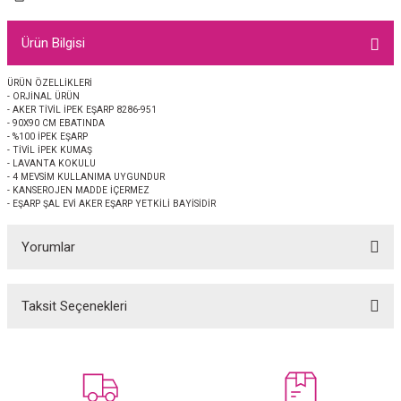
EŞARP
Ürün Bilgisi
 EŞARP
AL
ÜRÜN ÖZELLİKLERİ
- ORJİNAL ÜRÜN
İPEK EŞARP 2025-2026 SONBAHAR KIŞ
M JAKAR ŞAL
- AKER TİVİL İPEK EŞARP 8286-951
- 90X90 CM EBATINDA
- %100 İPEK EŞARP
GRAM EŞARP
ği İpek Koton Şal
- TİVİL İPEK KUMAŞ
- LAVANTA KOKULU
- 4 MEVSİM KULLANIMA UYGUNDUR
ARP
- KANSEROJEN MADDE İÇERMEZ
- EŞARP ŞAL EVİ AKER EŞARP YETKİLİ BAYİSİDİR
 EŞARP
LI ŞAL
Yorumlar
EŞARP
KARLI ŞAL
Taksit Seçenekleri
Bu ürüne ilk yorumu siz yapın!
 ŞAL
 ŞAL
Yorum Yaz