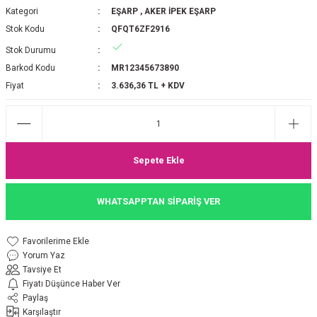
Kategori
EŞARP
,
AKER İPEK EŞARP
P 2025-2026 SONBAHAR KIŞ
E MONOGRAM ŞAL
Stok Kodu
QFQT6ZF2916
Stok Durumu
M JAKAR EŞARP
İNKIL MEDİNE İPEĞİ ŞAL
Barkod Kodu
MR12345673890
OOLTUCH PAMUK EŞARP
L
Fiyat
3.636,36 TL + KDV
GEL ŞİFON EŞARP
LİĞİ İPEK KOTON EŞARP
Sepete Ekle
 EŞARP
LÜ ŞAL
WHATSAPPTAN SİPARİŞ VER
ARP
E İPEĞİ ŞAL
Yorum Yaz
L İPEK EŞARP
O ŞAL
Tavsiye Et
Fiyatı Düşünce Haber Ver
ARP
ŞAL
Paylaş
Karşılaştır