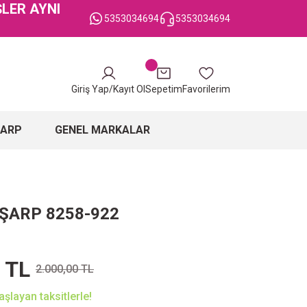
ŞLER AYNI
5353034694
5353034694
Giriş Yap/Kayıt Ol
Sepetim
Favorilerim
ŞARP
GENEL MARKALAR
EŞARP 8258-922
 TL
2.000,00 TL
şlayan taksitlerle!