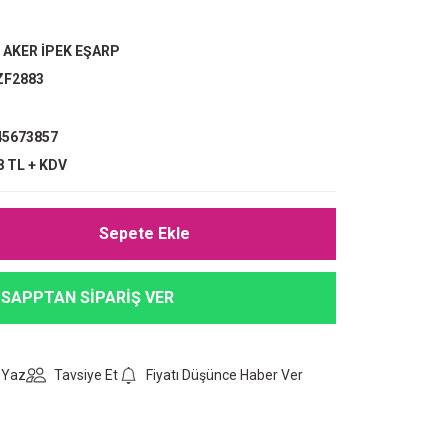
,
AKER İPEK EŞARP
ZF2883
5673857
8 TL + KDV
Sepete Ekle
SAPPTAN SİPARİŞ VER
 Yaz
Tavsiye Et
Fiyatı Düşünce Haber Ver