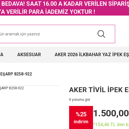
GO BEDAVA! SAAT 16.00 A KADAR VERİLEN SİPARİ
 VERİLİR PARA İADEMİZ YOKTUR !
TA
AKSESUAR
AKER 2026 İLKBAHAR YAZ İPEK E
K EŞARP 8258-922
AKER TİVİL İPEK 
0 yorumu gör
1.500,00
%25
indirim
*154,46 TL den ba