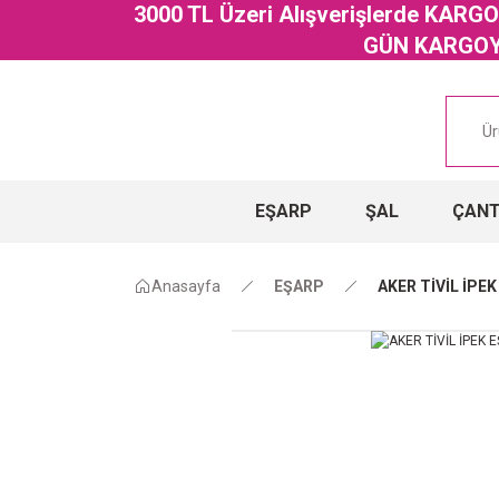
3000 TL Üzeri Alışverişlerde KAR
GÜN KARGOYA
EŞARP
ŞAL
ÇAN
Anasayfa
EŞARP
AKER TİVİL İPE