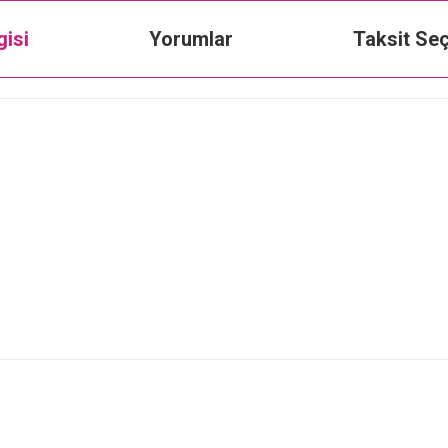
gisi
Yorumlar
Taksit Seç
Bu ürüne ilk yorumu siz yapın!