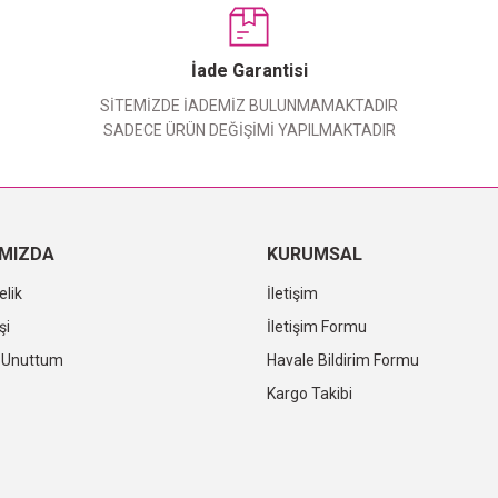
Yorum Yaz
İade Garantisi
SİTEMİZDE İADEMİZ BULUNMAMAKTADIR
SADECE ÜRÜN DEĞİŞİMİ YAPILMAKTADIR
IMIZDA
KURUMSAL
elik
İletişim
şi
İletişim Formu
i Unuttum
Havale Bildirim Formu
Kargo Takibi