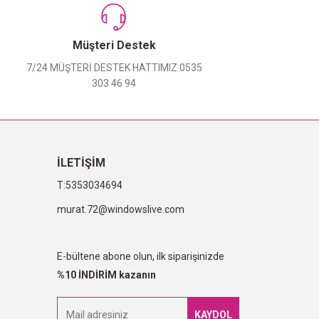
Müşteri Destek
7/24 MÜŞTERİ DESTEK HATTIMIZ 0535
303 46 94
İLETİŞİM
5353034694
murat.72@windowslive.com
E-bültene abone olun, ilk siparişinizde
%10 İNDİRİM kazanın
KAYDOL