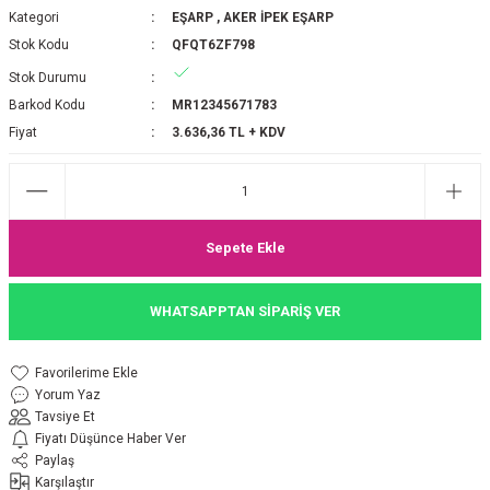
Kategori
EŞARP
,
AKER İPEK EŞARP
P 2025-2026 SONBAHAR KIŞ
E MONOGRAM ŞAL
Stok Kodu
QFQT6ZF798
Stok Durumu
M JAKAR EŞARP
İNKIL MEDİNE İPEĞİ ŞAL
Barkod Kodu
MR12345671783
OOLTUCH PAMUK EŞARP
L
Fiyat
3.636,36 TL + KDV
GEL ŞİFON EŞARP
LİĞİ İPEK KOTON EŞARP
Sepete Ekle
 EŞARP
LÜ ŞAL
WHATSAPPTAN SİPARİŞ VER
ARP
E İPEĞİ ŞAL
Yorum Yaz
L İPEK EŞARP
O ŞAL
Tavsiye Et
Fiyatı Düşünce Haber Ver
ARP
ŞAL
Paylaş
Karşılaştır