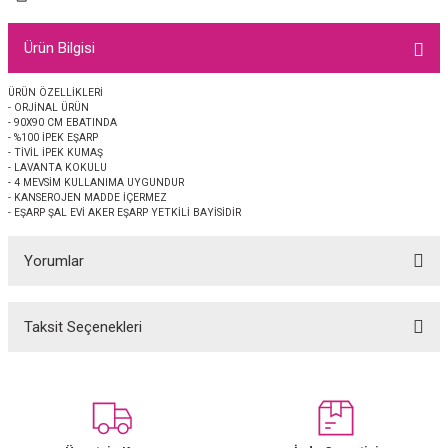
EŞARP
Ürün Bilgisi
 EŞARP
AL
ÜRÜN ÖZELLİKLERİ
- ORJİNAL ÜRÜN
İPEK EŞARP 2025-2026 SONBAHAR KIŞ
M JAKAR ŞAL
- 90X90 CM EBATINDA
- %100 İPEK EŞARP
- TİVİL İPEK KUMAŞ
GRAM EŞARP
ği İpek Koton Şal
- LAVANTA KOKULU
- 4 MEVSİM KULLANIMA UYGUNDUR
- KANSEROJEN MADDE İÇERMEZ
ARP
- EŞARP ŞAL EVİ AKER EŞARP YETKİLİ BAYİSİDİR
Yorumlar
 EŞARP
LI ŞAL
EŞARP
KARLI ŞAL
Taksit Seçenekleri
Bu ürüne ilk yorumu siz yapın!
 ŞAL
Yorum Yaz
 ŞAL