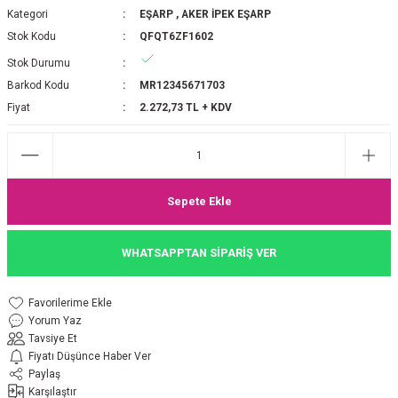
Kategori
EŞARP
,
AKER İPEK EŞARP
P 2025-2026 SONBAHAR KIŞ
E MONOGRAM ŞAL
Stok Kodu
QFQT6ZF1602
Stok Durumu
M JAKAR EŞARP
İNKIL MEDİNE İPEĞİ ŞAL
Barkod Kodu
MR12345671703
OOLTUCH PAMUK EŞARP
L
Fiyat
2.272,73 TL + KDV
GEL ŞİFON EŞARP
LİĞİ İPEK KOTON EŞARP
Sepete Ekle
 EŞARP
LÜ ŞAL
WHATSAPPTAN SİPARİŞ VER
ARP
E İPEĞİ ŞAL
Yorum Yaz
L İPEK EŞARP
O ŞAL
Tavsiye Et
Fiyatı Düşünce Haber Ver
ARP
ŞAL
Paylaş
Karşılaştır