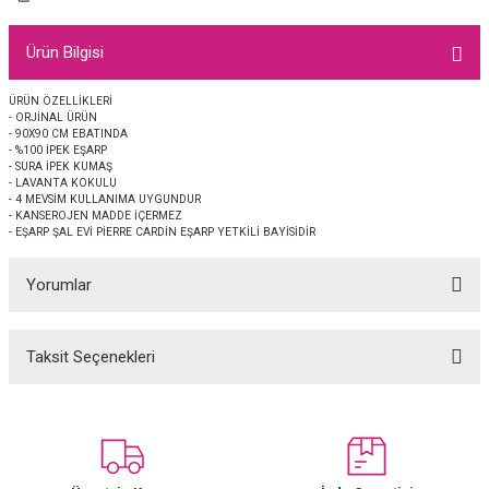
EŞARP
Ürün Bilgisi
 EŞARP
AL
ÜRÜN ÖZELLİKLERİ
- ORJİNAL ÜRÜN
İPEK EŞARP 2025-2026 SONBAHAR KIŞ
M JAKAR ŞAL
- 90X90 CM EBATINDA
- %100 İPEK EŞARP
- SURA İPEK KUMAŞ
GRAM EŞARP
ği İpek Koton Şal
- LAVANTA KOKULU
- 4 MEVSİM KULLANIMA UYGUNDUR
- KANSEROJEN MADDE İÇERMEZ
ARP
- EŞARP ŞAL EVİ PİERRE CARDİN EŞARP YETKİLİ BAYİSİDİR
Yorumlar
 EŞARP
LI ŞAL
EŞARP
KARLI ŞAL
Taksit Seçenekleri
Bu ürüne ilk yorumu siz yapın!
 ŞAL
Yorum Yaz
 ŞAL