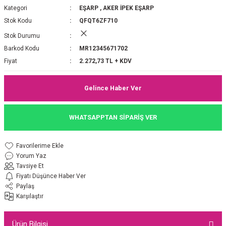
Kategori
EŞARP
,
AKER İPEK EŞARP
P 2025-2026 SONBAHAR KIŞ
E MONOGRAM ŞAL
Stok Kodu
QFQT6ZF710
Stok Durumu
M JAKAR EŞARP
İNKIL MEDİNE İPEĞİ ŞAL
Barkod Kodu
MR12345671702
OOLTUCH PAMUK EŞARP
L
Fiyat
2.272,73 TL + KDV
GEL ŞİFON EŞARP
Gelince Haber Ver
LİĞİ İPEK KOTON EŞARP
WHATSAPPTAN SİPARİŞ VER
 EŞARP
LÜ ŞAL
Yorum Yaz
ARP
E İPEĞİ ŞAL
Tavsiye Et
Fiyatı Düşünce Haber Ver
L İPEK EŞARP
O ŞAL
Paylaş
Karşılaştır
ARP
ŞAL
Ürün Bilgisi