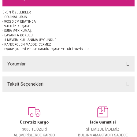
EŞARP
ÜRÜN ÖZELLİKLERİ
- ORJİNAL ÜRÜN
 EŞARP
AL
- 90X90 CM EBATINDA
- %100 İPEK EŞARP
- SURA İPEK KUMAŞ
İPEK EŞARP 2025-2026 SONBAHAR KIŞ
M JAKAR ŞAL
- LAVANTA KOKULU
- 4 MEVSİM KULLANIMA UYGUNDUR
- KANSEROJEN MADDE İÇERMEZ
- EŞARP ŞAL EVİ PİERRE CARDİN EŞARP YETKİLİ BAYİSİDİR
GRAM EŞARP
ği İpek Koton Şal
Yorumlar
ARP
 EŞARP
LI ŞAL
Taksit Seçenekleri
Bu ürüne ilk yorumu siz yapın!
EŞARP
KARLI ŞAL
Yorum Yaz
 ŞAL
Ücretsiz Kargo
İade Garantisi
 ŞAL
3000 TL ÜZERİ
SİTEMİZDE İADEMİZ
ALIŞVERİŞLERDE KARGO
BULUNMAMAKTADIR SADECE