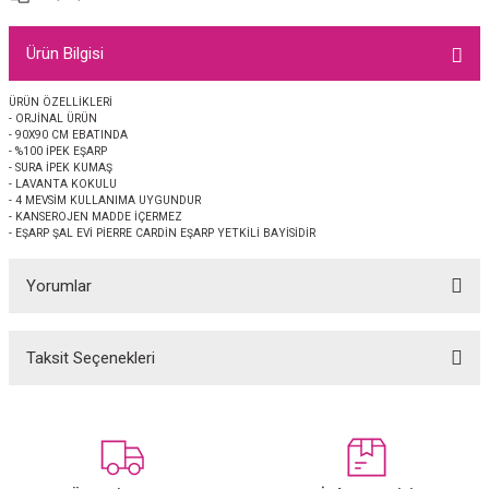
EŞARP
Ürün Bilgisi
 EŞARP
AL
ÜRÜN ÖZELLİKLERİ
- ORJİNAL ÜRÜN
İPEK EŞARP 2025-2026 SONBAHAR KIŞ
M JAKAR ŞAL
- 90X90 CM EBATINDA
- %100 İPEK EŞARP
- SURA İPEK KUMAŞ
GRAM EŞARP
ği İpek Koton Şal
- LAVANTA KOKULU
- 4 MEVSİM KULLANIMA UYGUNDUR
- KANSEROJEN MADDE İÇERMEZ
ARP
- EŞARP ŞAL EVİ PİERRE CARDİN EŞARP YETKİLİ BAYİSİDİR
Yorumlar
 EŞARP
LI ŞAL
EŞARP
KARLI ŞAL
Taksit Seçenekleri
Bu ürüne ilk yorumu siz yapın!
 ŞAL
Yorum Yaz
 ŞAL