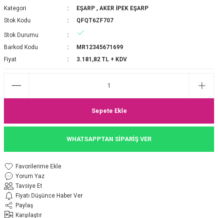
Kategori
EŞARP
,
AKER İPEK EŞARP
P 2025-2026 SONBAHAR KIŞ
E MONOGRAM ŞAL
Stok Kodu
QFQT6ZF707
M JAKAR EŞARP
İNKIL MEDİNE İPEĞİ ŞAL
Stok Durumu
Barkod Kodu
MR12345671699
OOLTUCH PAMUK EŞARP
L
Fiyat
3.181,82 TL + KDV
GEL ŞİFON EŞARP
LİĞİ İPEK KOTON EŞARP
Sepete Ekle
 EŞARP
LÜ ŞAL
WHATSAPPTAN SİPARİŞ VER
ARP
E İPEĞİ ŞAL
Yorum Yaz
L İPEK EŞARP
O ŞAL
Tavsiye Et
Fiyatı Düşünce Haber Ver
ARP
ŞAL
Paylaş
Karşılaştır