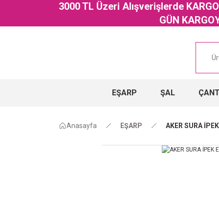
3000 TL Üzeri Alışverişlerde KAR
GÜN KARGOYA
EŞARP
ŞAL
ÇAN
Anasayfa
EŞARP
AKER SURA İPEK