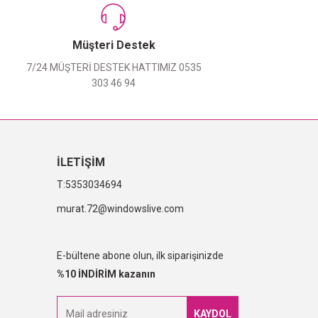
Müşteri Destek
7/24 MÜŞTERİ DESTEK HATTIMIZ 0535
303 46 94
İLETİŞİM
5353034694
murat.72@windowslive.com
E-bültene abone olun, ilk siparişinizde
%10 İNDİRİM kazanın
KAYDOL