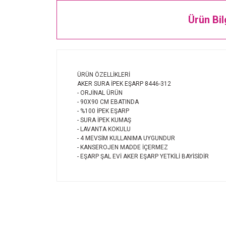
Ürün Bil
ÜRÜN ÖZELLİKLERİ
AKER SURA İPEK EŞARP 8446-312
- ORJİNAL ÜRÜN
- 90X90 CM EBATINDA
- %100 İPEK EŞARP
- SURA İPEK KUMAŞ
- LAVANTA KOKULU
- 4 MEVSİM KULLANIMA UYGUNDUR
- KANSEROJEN MADDE İÇERMEZ
- EŞARP ŞAL EVİ AKER EŞARP YETKİLİ BAYİSİDİR