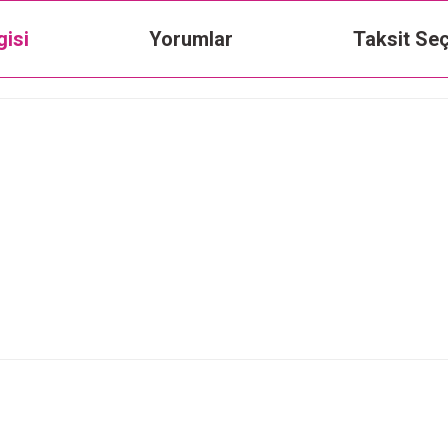
gisi
Yorumlar
Taksit Seç
Bu ürüne ilk yorumu siz yapın!