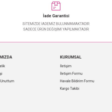
Yorum Yaz
İade Garantisi
SİTEMİZDE İADEMİZ BULUNMAMAKTADIR
SADECE ÜRÜN DEĞİŞİMİ YAPILMAKTADIR
IMIZDA
KURUMSAL
elik
İletişim
şi
İletişim Formu
i Unuttum
Havale Bildirim Formu
Kargo Takibi