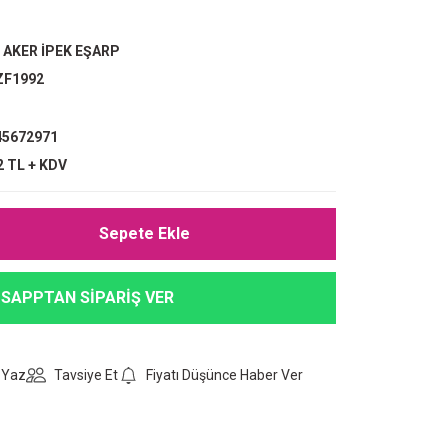
,
AKER İPEK EŞARP
ZF1992
5672971
2 TL + KDV
Sepete Ekle
SAPPTAN SİPARİŞ VER
 Yaz
Tavsiye Et
Fiyatı Düşünce Haber Ver