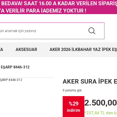
GO BEDAVA! SAAT 16.00 A KADAR VERİLEN SİPARİ
 VERİLİR PARA İADEMİZ YOKTUR !
TA
AKSESUAR
AKER 2026 İLKBAHAR YAZ İPEK E
 EŞARP 8446-312
AKER SURA İPEK 
0 yorumu gör
2.500,00
%29
indirim
*257,44 TL den ba