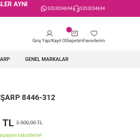
ŞLER AYNI
5353034694
5353034694
Giriş Yap/Kayıt Ol
Sepetim
Favorilerim
ŞARP
GENEL MARKALAR
EŞARP 8446-312
 TL
3.500,00 TL
şlayan taksitlerle!