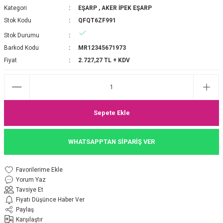
Kategori
EŞARP
,
AKER İPEK EŞARP
P 2025-2026 SONBAHAR KIŞ
E MONOGRAM ŞAL
Stok Kodu
QFQT6ZF991
Stok Durumu
M JAKAR EŞARP
İNKIL MEDİNE İPEĞİ ŞAL
Barkod Kodu
MR12345671973
OOLTUCH PAMUK EŞARP
L
Fiyat
2.727,27 TL + KDV
GEL ŞİFON EŞARP
LİĞİ İPEK KOTON EŞARP
Sepete Ekle
 EŞARP
LÜ ŞAL
WHATSAPPTAN SİPARİŞ VER
ARP
E İPEĞİ ŞAL
Yorum Yaz
L İPEK EŞARP
O ŞAL
Tavsiye Et
Fiyatı Düşünce Haber Ver
ARP
ŞAL
Paylaş
Karşılaştır