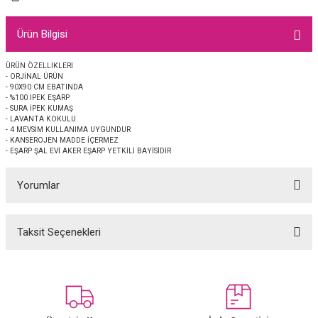
EŞARP
Ürün Bilgisi
 EŞARP
AL
ÜRÜN ÖZELLİKLERİ
- ORJİNAL ÜRÜN
İPEK EŞARP 2025-2026 SONBAHAR KIŞ
M JAKAR ŞAL
- 90X90 CM EBATINDA
- %100 İPEK EŞARP
- SURA İPEK KUMAŞ
GRAM EŞARP
ği İpek Koton Şal
- LAVANTA KOKULU
- 4 MEVSİM KULLANIMA UYGUNDUR
- KANSEROJEN MADDE İÇERMEZ
ARP
- EŞARP ŞAL EVİ AKER EŞARP YETKİLİ BAYİSİDİR
Yorumlar
 EŞARP
LI ŞAL
EŞARP
KARLI ŞAL
Taksit Seçenekleri
Bu ürüne ilk yorumu siz yapın!
 ŞAL
Yorum Yaz
 ŞAL