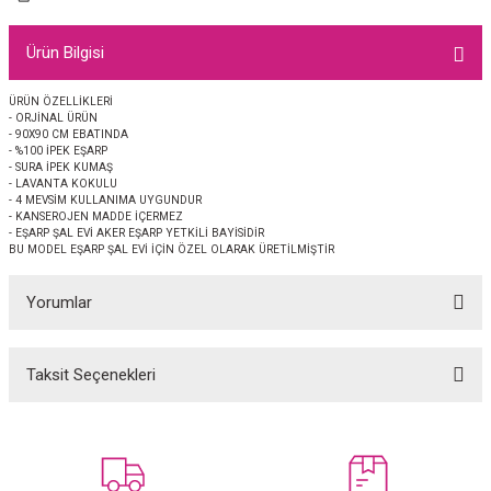
EŞARP
Ürün Bilgisi
 EŞARP
AL
ÜRÜN ÖZELLİKLERİ
- ORJİNAL ÜRÜN
İPEK EŞARP 2025-2026 SONBAHAR KIŞ
M JAKAR ŞAL
- 90X90 CM EBATINDA
- %100 İPEK EŞARP
- SURA İPEK KUMAŞ
GRAM EŞARP
ği İpek Koton Şal
- LAVANTA KOKULU
- 4 MEVSİM KULLANIMA UYGUNDUR
- KANSEROJEN MADDE İÇERMEZ
ARP
- EŞARP ŞAL EVİ AKER EŞARP YETKİLİ BAYİSİDİR
BU MODEL EŞARP ŞAL EVİ İÇİN ÖZEL OLARAK ÜRETİLMİŞTİR
 EŞARP
LI ŞAL
Yorumlar
EŞARP
KARLI ŞAL
Taksit Seçenekleri
Bu ürüne ilk yorumu siz yapın!
 ŞAL
 ŞAL
Yorum Yaz