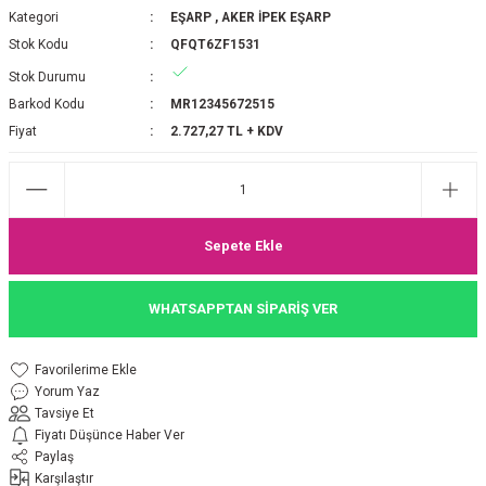
Kategori
EŞARP
,
AKER İPEK EŞARP
P 2025-2026 SONBAHAR KIŞ
E MONOGRAM ŞAL
Stok Kodu
QFQT6ZF1531
Stok Durumu
M JAKAR EŞARP
İNKIL MEDİNE İPEĞİ ŞAL
Barkod Kodu
MR12345672515
OOLTUCH PAMUK EŞARP
L
Fiyat
2.727,27 TL + KDV
GEL ŞİFON EŞARP
LİĞİ İPEK KOTON EŞARP
Sepete Ekle
 EŞARP
LÜ ŞAL
WHATSAPPTAN SİPARİŞ VER
ARP
E İPEĞİ ŞAL
Yorum Yaz
L İPEK EŞARP
O ŞAL
Tavsiye Et
Fiyatı Düşünce Haber Ver
ARP
ŞAL
Paylaş
Karşılaştır