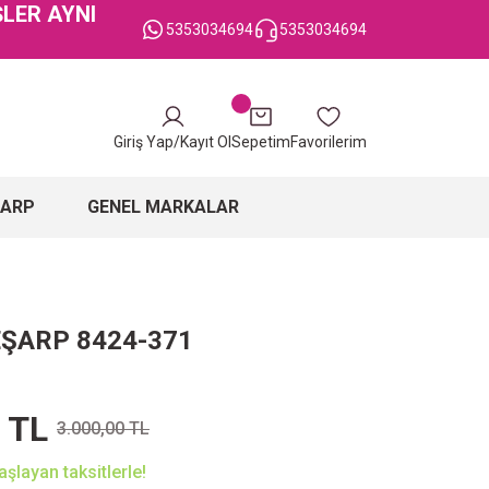
ŞLER AYNI
5353034694
5353034694
Giriş Yap/Kayıt Ol
Sepetim
Favorilerim
ŞARP
GENEL MARKALAR
EŞARP 8424-371
 TL
3.000,00 TL
şlayan taksitlerle!