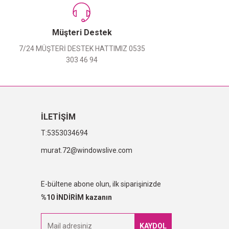
Müşteri Destek
7/24 MÜŞTERİ DESTEK HATTIMIZ 0535
303 46 94
İLETİŞİM
5353034694
murat.72@windowslive.com
E-bültene abone olun, ilk siparişinizde
%10 İNDİRİM kazanın
KAYDOL