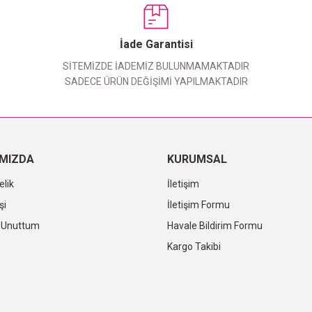
Yorum Yaz
İade Garantisi
SİTEMİZDE İADEMİZ BULUNMAMAKTADIR
SADECE ÜRÜN DEĞİŞİMİ YAPILMAKTADIR
IMIZDA
KURUMSAL
elik
İletişim
şi
İletişim Formu
i Unuttum
Havale Bildirim Formu
Kargo Takibi