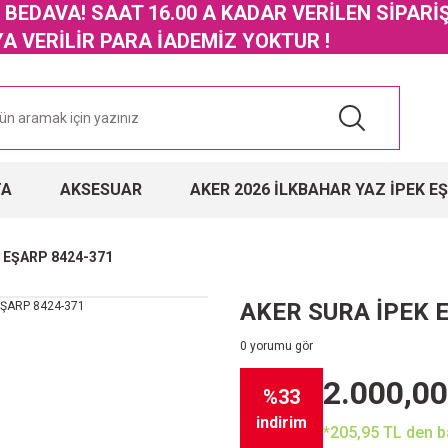
GO BEDAVA! SAAT 16.00 A KADAR VERİLEN SİPARİ
 VERİLİR PARA İADEMİZ YOKTUR !
TA
AKSESUAR
AKER 2026 İLKBAHAR YAZ İPEK E
 EŞARP 8424-371
AKER SURA İPEK 
0 yorumu gör
2.000,00
%33
indirim
*205,95 TL den ba