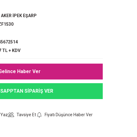
,
AKER İPEK EŞARP
ZF1530
5672514
7 TL + KDV
Gelince Haber Ver
SAPPTAN SİPARİŞ VER
 Yaz
Tavsiye Et
Fiyatı Düşünce Haber Ver