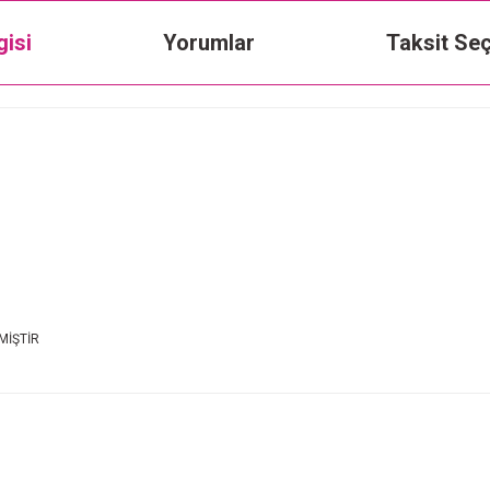
gisi
Yorumlar
Taksit Seç
MİŞTİR
Bu ürüne ilk yorumu siz yapın!