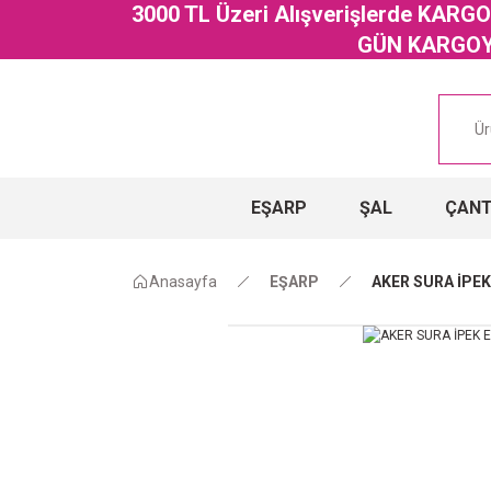
3000 TL Üzeri Alışverişlerde KAR
GÜN KARGOYA
EŞARP
ŞAL
ÇAN
Anasayfa
EŞARP
AKER SURA İPEK