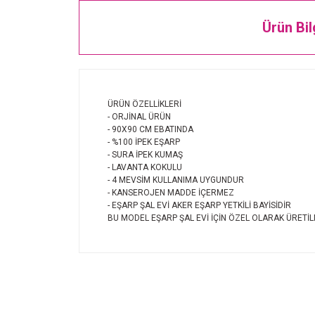
Ürün Bil
ÜRÜN ÖZELLİKLERİ
- ORJİNAL ÜRÜN
- 90X90 CM EBATINDA
- %100 İPEK EŞARP
- SURA İPEK KUMAŞ
- LAVANTA KOKULU
- 4 MEVSİM KULLANIMA UYGUNDUR
- KANSEROJEN MADDE İÇERMEZ
- EŞARP ŞAL EVİ AKER EŞARP YETKİLİ BAYİSİDİR
BU MODEL EŞARP ŞAL EVİ İÇİN ÖZEL OLARAK ÜRETİL