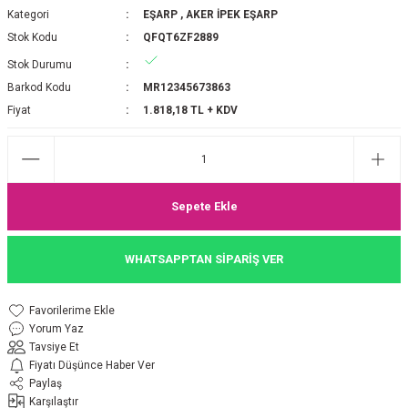
Kategori
EŞARP
,
AKER İPEK EŞARP
P 2025-2026 SONBAHAR KIŞ
E MONOGRAM ŞAL
Stok Kodu
QFQT6ZF2889
Stok Durumu
M JAKAR EŞARP
İNKIL MEDİNE İPEĞİ ŞAL
Barkod Kodu
MR12345673863
OOLTUCH PAMUK EŞARP
L
Fiyat
1.818,18 TL + KDV
GEL ŞİFON EŞARP
LİĞİ İPEK KOTON EŞARP
Sepete Ekle
 EŞARP
LÜ ŞAL
WHATSAPPTAN SİPARİŞ VER
ARP
E İPEĞİ ŞAL
Yorum Yaz
L İPEK EŞARP
O ŞAL
Tavsiye Et
Fiyatı Düşünce Haber Ver
ARP
ŞAL
Paylaş
Karşılaştır