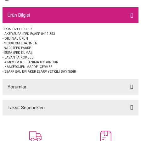
EŞARP
Ürün Bilgisi
 EŞARP
AL
ÜRÜN ÖZELLİKLERİ
- AKER SURA İPEK EŞARP 8412-353
İPEK EŞARP 2025-2026 SONBAHAR KIŞ
M JAKAR ŞAL
- ORJİNAL ÜRÜN
- 90X90 CM EBATINDA
- %100 İPEK EŞARP
GRAM EŞARP
ği İpek Koton Şal
- SURA İPEK KUMAŞ
- LAVANTA KOKULU
- 4 MEVSİM KULLANIMA UYGUNDUR
ARP
- KANSEROJEN MADDE İÇERMEZ
- EŞARP ŞAL EVİ AKER EŞARP YETKİLİ BAYİSİDİR
 EŞARP
LI ŞAL
Yorumlar
EŞARP
KARLI ŞAL
Taksit Seçenekleri
Bu ürüne ilk yorumu siz yapın!
 ŞAL
 ŞAL
Yorum Yaz