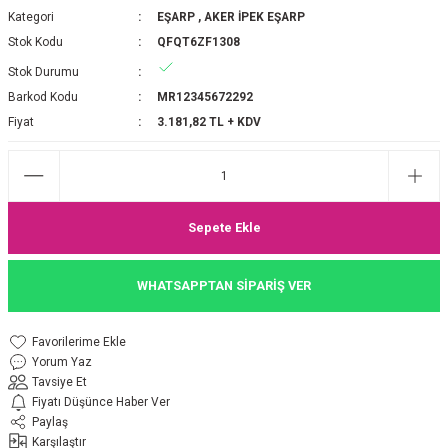
Kategori
EŞARP
,
AKER İPEK EŞARP
P 2025-2026 SONBAHAR KIŞ
E MONOGRAM ŞAL
Stok Kodu
QFQT6ZF1308
M JAKAR EŞARP
İNKIL MEDİNE İPEĞİ ŞAL
Stok Durumu
Barkod Kodu
MR12345672292
OOLTUCH PAMUK EŞARP
L
Fiyat
3.181,82 TL + KDV
GEL ŞİFON EŞARP
LİĞİ İPEK KOTON EŞARP
Sepete Ekle
 EŞARP
LÜ ŞAL
WHATSAPPTAN SİPARİŞ VER
ARP
E İPEĞİ ŞAL
Yorum Yaz
L İPEK EŞARP
O ŞAL
Tavsiye Et
Fiyatı Düşünce Haber Ver
ARP
ŞAL
Paylaş
Karşılaştır