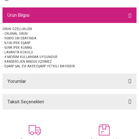
EŞARP
Ürün Bilgisi
 EŞARP
AL
ÜRÜN ÖZELLİKLERİ
- ORJİNAL ÜRÜN
İPEK EŞARP 2025-2026 SONBAHAR KIŞ
M JAKAR ŞAL
- 90X90 CM EBATINDA
- %100 İPEK EŞARP
- SURA İPEK KUMAŞ
GRAM EŞARP
ği İpek Koton Şal
- LAVANTA KOKULU
- 4 MEVSİM KULLANIMA UYGUNDUR
- KANSEROJEN MADDE İÇERMEZ
ARP
- EŞARP ŞAL EVİ AKER EŞARP YETKİLİ BAYİSİDİR
Yorumlar
 EŞARP
LI ŞAL
EŞARP
KARLI ŞAL
Taksit Seçenekleri
Bu ürüne ilk yorumu siz yapın!
 ŞAL
Yorum Yaz
 ŞAL