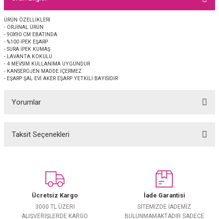
EŞARP
ÜRÜN ÖZELLİKLERİ
- ORJİNAL ÜRÜN
 EŞARP
AL
- 90X90 CM EBATINDA
- %100 İPEK EŞARP
- SURA İPEK KUMAŞ
İPEK EŞARP 2025-2026 SONBAHAR KIŞ
M JAKAR ŞAL
- LAVANTA KOKULU
- 4 MEVSİM KULLANIMA UYGUNDUR
- KANSEROJEN MADDE İÇERMEZ
- EŞARP ŞAL EVİ AKER EŞARP YETKİLİ BAYİSİDİR
GRAM EŞARP
ği İpek Koton Şal
Yorumlar
ARP
 EŞARP
LI ŞAL
Taksit Seçenekleri
Bu ürüne ilk yorumu siz yapın!
EŞARP
KARLI ŞAL
Yorum Yaz
 ŞAL
Ücretsiz Kargo
İade Garantisi
 ŞAL
3000 TL ÜZERİ
SİTEMİZDE İADEMİZ
ALIŞVERİŞLERDE KARGO
BULUNMAMAKTADIR SADECE