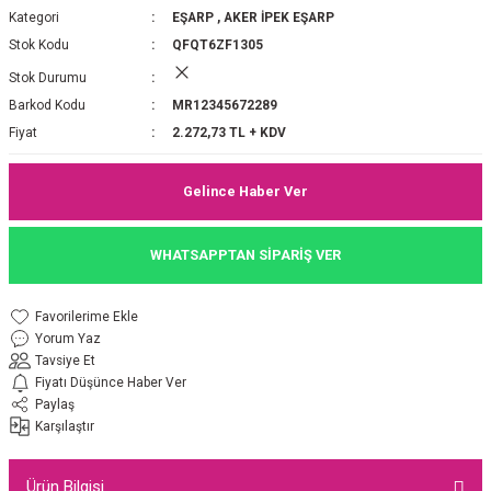
Kategori
EŞARP
,
AKER İPEK EŞARP
P 2025-2026 SONBAHAR KIŞ
E MONOGRAM ŞAL
Stok Kodu
QFQT6ZF1305
Stok Durumu
M JAKAR EŞARP
İNKIL MEDİNE İPEĞİ ŞAL
Barkod Kodu
MR12345672289
OOLTUCH PAMUK EŞARP
L
Fiyat
2.272,73 TL + KDV
GEL ŞİFON EŞARP
Gelince Haber Ver
LİĞİ İPEK KOTON EŞARP
WHATSAPPTAN SİPARİŞ VER
 EŞARP
LÜ ŞAL
Yorum Yaz
ARP
E İPEĞİ ŞAL
Tavsiye Et
Fiyatı Düşünce Haber Ver
L İPEK EŞARP
O ŞAL
Paylaş
Karşılaştır
ARP
ŞAL
Ürün Bilgisi