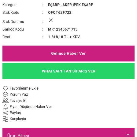
Kategori
EŞARP
,
AKER İPEK EŞARP
P 2025-2026 SONBAHAR KIŞ
E MONOGRAM ŞAL
Stok Kodu
QFQT6ZF722
Stok Durumu
M JAKAR EŞARP
İNKIL MEDİNE İPEĞİ ŞAL
Barkod Kodu
MR12345671715
OOLTUCH PAMUK EŞARP
L
Fiyat
1.818,18 TL + KDV
GEL ŞİFON EŞARP
Gelince Haber Ver
LİĞİ İPEK KOTON EŞARP
WHATSAPPTAN SİPARİŞ VER
 EŞARP
LÜ ŞAL
Yorum Yaz
ARP
E İPEĞİ ŞAL
Tavsiye Et
Fiyatı Düşünce Haber Ver
L İPEK EŞARP
O ŞAL
Paylaş
Karşılaştır
ARP
ŞAL
Ürün Bilgisi