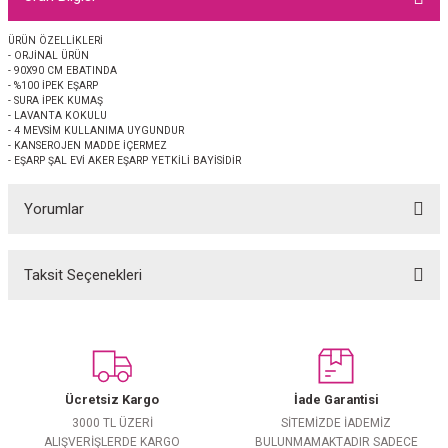
EŞARP
ÜRÜN ÖZELLİKLERİ
- ORJİNAL ÜRÜN
 EŞARP
AL
- 90X90 CM EBATINDA
- %100 İPEK EŞARP
- SURA İPEK KUMAŞ
İPEK EŞARP 2025-2026 SONBAHAR KIŞ
M JAKAR ŞAL
- LAVANTA KOKULU
- 4 MEVSİM KULLANIMA UYGUNDUR
- KANSEROJEN MADDE İÇERMEZ
- EŞARP ŞAL EVİ AKER EŞARP YETKİLİ BAYİSİDİR
GRAM EŞARP
ği İpek Koton Şal
Yorumlar
ARP
 EŞARP
LI ŞAL
Taksit Seçenekleri
Bu ürüne ilk yorumu siz yapın!
EŞARP
KARLI ŞAL
Yorum Yaz
 ŞAL
Ücretsiz Kargo
İade Garantisi
 ŞAL
3000 TL ÜZERİ
SİTEMİZDE İADEMİZ
ALIŞVERİŞLERDE KARGO
BULUNMAMAKTADIR SADECE