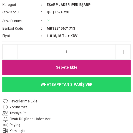
Kategori
EŞARP
,
AKER İPEK EŞARP
P 2025-2026 SONBAHAR KIŞ
E MONOGRAM ŞAL
Stok Kodu
QFQT6ZF720
Stok Durumu
M JAKAR EŞARP
İNKIL MEDİNE İPEĞİ ŞAL
Barkod Kodu
MR12345671713
OOLTUCH PAMUK EŞARP
L
Fiyat
1.818,18 TL + KDV
GEL ŞİFON EŞARP
LİĞİ İPEK KOTON EŞARP
Sepete Ekle
 EŞARP
LÜ ŞAL
WHATSAPPTAN SİPARİŞ VER
ARP
E İPEĞİ ŞAL
Yorum Yaz
L İPEK EŞARP
O ŞAL
Tavsiye Et
Fiyatı Düşünce Haber Ver
ARP
ŞAL
Paylaş
Karşılaştır