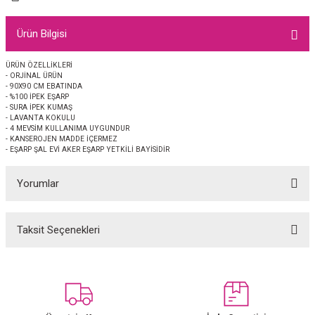
EŞARP
Ürün Bilgisi
 EŞARP
AL
ÜRÜN ÖZELLİKLERİ
- ORJİNAL ÜRÜN
İPEK EŞARP 2025-2026 SONBAHAR KIŞ
M JAKAR ŞAL
- 90X90 CM EBATINDA
- %100 İPEK EŞARP
- SURA İPEK KUMAŞ
GRAM EŞARP
ği İpek Koton Şal
- LAVANTA KOKULU
- 4 MEVSİM KULLANIMA UYGUNDUR
- KANSEROJEN MADDE İÇERMEZ
ARP
- EŞARP ŞAL EVİ AKER EŞARP YETKİLİ BAYİSİDİR
Yorumlar
 EŞARP
LI ŞAL
EŞARP
KARLI ŞAL
Taksit Seçenekleri
Bu ürüne ilk yorumu siz yapın!
 ŞAL
Yorum Yaz
 ŞAL