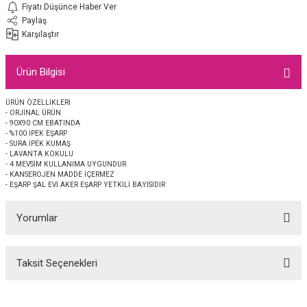
Fiyatı Düşünce Haber Ver
EŞARP
Paylaş
Karşılaştır
 EŞARP
AL
Ürün Bilgisi
İPEK EŞARP 2025-2026 SONBAHAR KIŞ
M JAKAR ŞAL
ÜRÜN ÖZELLİKLERİ
GRAM EŞARP
ği İpek Koton Şal
- ORJİNAL ÜRÜN
- 90X90 CM EBATINDA
- %100 İPEK EŞARP
- SURA İPEK KUMAŞ
ARP
- LAVANTA KOKULU
- 4 MEVSİM KULLANIMA UYGUNDUR
- KANSEROJEN MADDE İÇERMEZ
 EŞARP
LI ŞAL
- EŞARP ŞAL EVİ AKER EŞARP YETKİLİ BAYİSİDİR
EŞARP
KARLI ŞAL
Yorumlar
 ŞAL
Taksit Seçenekleri
Bu ürüne ilk yorumu siz yapın!
 ŞAL