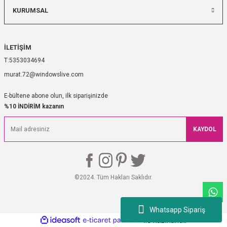
KURUMSAL
İLETİŞİM
5353034694
murat.72@windowslive.com
E-bültene abone olun, ilk siparişinizde
%10 İNDİRİM kazanın
KAYDOL
©2024. Tüm Hakları Saklıdır.
Whatsapp Sipariş
ideasoft
ile
e-