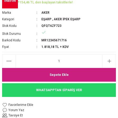
indirim
*154,46 TL den başlayan taksitlerle!
P 2025-2026 SONBAHAR KIŞ
E MONOGRAM ŞAL
Marka
AKER
M JAKAR EŞARP
İNKIL MEDİNE İPEĞİ ŞAL
Kategori
EŞARP
,
AKER İPEK EŞARP
Stok Kodu
QFQT6ZF723
OOLTUCH PAMUK EŞARP
L
Stok Durumu
Barkod Kodu
MR12345671716
GEL ŞİFON EŞARP
Fiyat
1.818,18 TL + KDV
LİĞİ İPEK KOTON EŞARP
 EŞARP
LÜ ŞAL
Sepete Ekle
ARP
E İPEĞİ ŞAL
WHATSAPPTAN SİPARİŞ VER
L İPEK EŞARP
O ŞAL
ARP
ŞAL
Yorum Yaz
Tavsiye Et