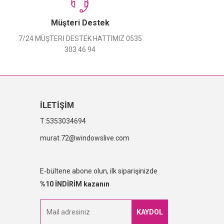
Müşteri Destek
7/24 MÜŞTERİ DESTEK HATTIMIZ 0535
303 46 94
İLETİŞİM
5353034694
murat.72@windowslive.com
E-bültene abone olun, ilk siparişinizde
%10 İNDİRİM kazanın
KAYDOL