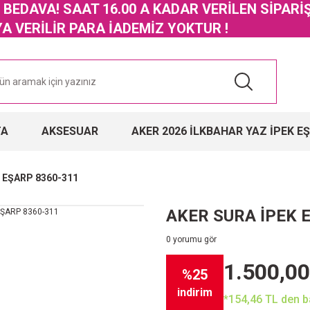
GO BEDAVA! SAAT 16.00 A KADAR VERİLEN SİPARİ
 VERİLİR PARA İADEMİZ YOKTUR !
TA
AKSESUAR
AKER 2026 İLKBAHAR YAZ İPEK E
 EŞARP 8360-311
AKER SURA İPEK 
0 yorumu gör
1.500,00
%25
indirim
*154,46 TL den ba