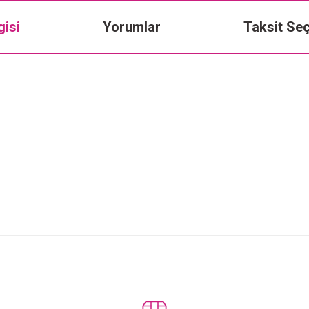
gisi
Yorumlar
Taksit Seç
Bu ürüne ilk yorumu siz yapın!