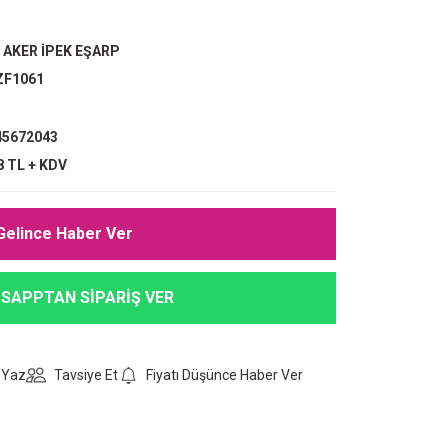
,
AKER İPEK EŞARP
ZF1061
5672043
8 TL + KDV
Gelince Haber Ver
SAPPTAN SİPARİŞ VER
 Yaz
Tavsiye Et
Fiyatı Düşünce Haber Ver