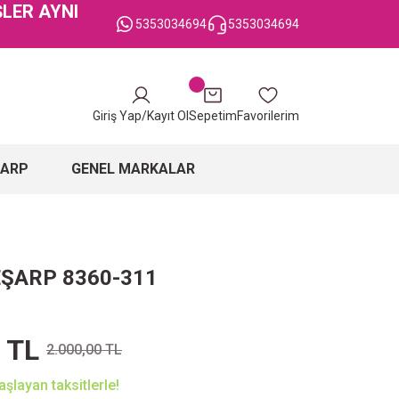
ŞLER AYNI
5353034694
5353034694
Giriş Yap/Kayıt Ol
Sepetim
Favorilerim
ŞARP
GENEL MARKALAR
EŞARP 8360-311
 TL
2.000,00 TL
şlayan taksitlerle!