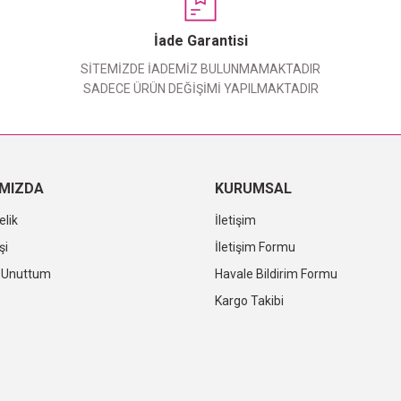
Yorum Yaz
İade Garantisi
SİTEMİZDE İADEMİZ BULUNMAMAKTADIR
SADECE ÜRÜN DEĞİŞİMİ YAPILMAKTADIR
IMIZDA
KURUMSAL
elik
İletişim
şi
İletişim Formu
i Unuttum
Havale Bildirim Formu
Kargo Takibi