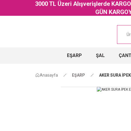
3000 TL Üzeri Alışverişlerde KAR
GÜN KARGOYA
EŞARP
ŞAL
ÇAN
Anasayfa
EŞARP
AKER SURA İPEK