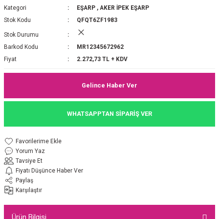
Kategori
EŞARP
,
AKER İPEK EŞARP
P 2025-2026 SONBAHAR KIŞ
E MONOGRAM ŞAL
Stok Kodu
QFQT6ZF1983
Stok Durumu
M JAKAR EŞARP
İNKIL MEDİNE İPEĞİ ŞAL
Barkod Kodu
MR12345672962
OOLTUCH PAMUK EŞARP
L
Fiyat
2.272,73 TL + KDV
GEL ŞİFON EŞARP
Gelince Haber Ver
LİĞİ İPEK KOTON EŞARP
WHATSAPPTAN SİPARİŞ VER
 EŞARP
LÜ ŞAL
Yorum Yaz
ARP
E İPEĞİ ŞAL
Tavsiye Et
Fiyatı Düşünce Haber Ver
L İPEK EŞARP
O ŞAL
Paylaş
Karşılaştır
ARP
ŞAL
Ürün Bilgisi