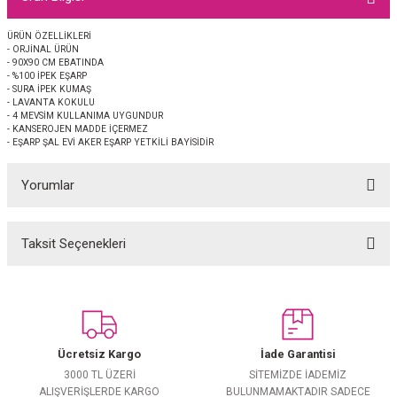
EŞARP
ÜRÜN ÖZELLİKLERİ
- ORJİNAL ÜRÜN
 EŞARP
AL
- 90X90 CM EBATINDA
- %100 İPEK EŞARP
- SURA İPEK KUMAŞ
İPEK EŞARP 2025-2026 SONBAHAR KIŞ
M JAKAR ŞAL
- LAVANTA KOKULU
- 4 MEVSİM KULLANIMA UYGUNDUR
- KANSEROJEN MADDE İÇERMEZ
- EŞARP ŞAL EVİ AKER EŞARP YETKİLİ BAYİSİDİR
GRAM EŞARP
ği İpek Koton Şal
Yorumlar
ARP
 EŞARP
LI ŞAL
Taksit Seçenekleri
Bu ürüne ilk yorumu siz yapın!
EŞARP
KARLI ŞAL
Yorum Yaz
 ŞAL
Ücretsiz Kargo
İade Garantisi
 ŞAL
3000 TL ÜZERİ
SİTEMİZDE İADEMİZ
ALIŞVERİŞLERDE KARGO
BULUNMAMAKTADIR SADECE