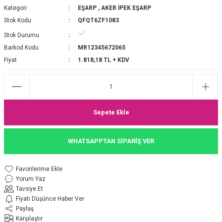
Kategori
EŞARP
,
AKER İPEK EŞARP
P 2025-2026 SONBAHAR KIŞ
E MONOGRAM ŞAL
Stok Kodu
QFQT6ZF1083
Stok Durumu
M JAKAR EŞARP
İNKIL MEDİNE İPEĞİ ŞAL
Barkod Kodu
MR12345672065
OOLTUCH PAMUK EŞARP
L
Fiyat
1.818,18 TL + KDV
GEL ŞİFON EŞARP
LİĞİ İPEK KOTON EŞARP
Sepete Ekle
 EŞARP
LÜ ŞAL
WHATSAPPTAN SİPARİŞ VER
ARP
E İPEĞİ ŞAL
Yorum Yaz
L İPEK EŞARP
O ŞAL
Tavsiye Et
Fiyatı Düşünce Haber Ver
ARP
ŞAL
Paylaş
Karşılaştır