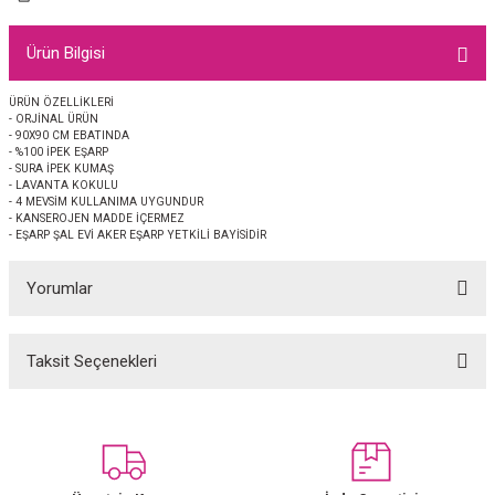
EŞARP
Ürün Bilgisi
 EŞARP
AL
ÜRÜN ÖZELLİKLERİ
- ORJİNAL ÜRÜN
İPEK EŞARP 2025-2026 SONBAHAR KIŞ
M JAKAR ŞAL
- 90X90 CM EBATINDA
- %100 İPEK EŞARP
- SURA İPEK KUMAŞ
GRAM EŞARP
ği İpek Koton Şal
- LAVANTA KOKULU
- 4 MEVSİM KULLANIMA UYGUNDUR
- KANSEROJEN MADDE İÇERMEZ
ARP
- EŞARP ŞAL EVİ AKER EŞARP YETKİLİ BAYİSİDİR
Yorumlar
 EŞARP
LI ŞAL
EŞARP
KARLI ŞAL
Taksit Seçenekleri
Bu ürüne ilk yorumu siz yapın!
 ŞAL
Yorum Yaz
 ŞAL