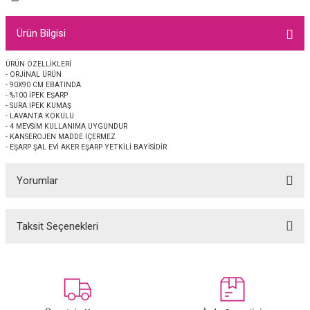
EŞARP
Ürün Bilgisi
 EŞARP
AL
ÜRÜN ÖZELLİKLERİ
- ORJİNAL ÜRÜN
İPEK EŞARP 2025-2026 SONBAHAR KIŞ
M JAKAR ŞAL
- 90X90 CM EBATINDA
- %100 İPEK EŞARP
- SURA İPEK KUMAŞ
GRAM EŞARP
ği İpek Koton Şal
- LAVANTA KOKULU
- 4 MEVSİM KULLANIMA UYGUNDUR
- KANSEROJEN MADDE İÇERMEZ
ARP
- EŞARP ŞAL EVİ AKER EŞARP YETKİLİ BAYİSİDİR
Yorumlar
 EŞARP
LI ŞAL
EŞARP
KARLI ŞAL
Taksit Seçenekleri
Bu ürüne ilk yorumu siz yapın!
 ŞAL
Yorum Yaz
 ŞAL