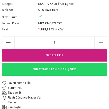
Kategori
EŞARP
,
AKER İPEK EŞARP
P 2025-2026 SONBAHAR KIŞ
E MONOGRAM ŞAL
Stok Kodu
QFQT6ZF1075
Stok Durumu
M JAKAR EŞARP
İNKIL MEDİNE İPEĞİ ŞAL
Barkod Kodu
MR12345672057
OOLTUCH PAMUK EŞARP
L
Fiyat
1.818,18 TL + KDV
GEL ŞİFON EŞARP
LİĞİ İPEK KOTON EŞARP
Sepete Ekle
 EŞARP
LÜ ŞAL
WHATSAPPTAN SİPARİŞ VER
ARP
E İPEĞİ ŞAL
Yorum Yaz
L İPEK EŞARP
O ŞAL
Tavsiye Et
Fiyatı Düşünce Haber Ver
ARP
ŞAL
Paylaş
Karşılaştır