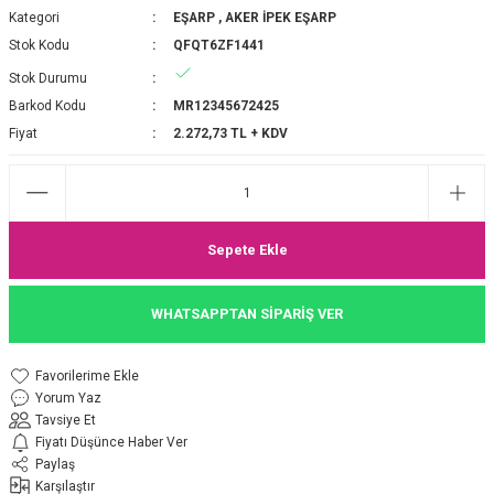
Kategori
EŞARP
,
AKER İPEK EŞARP
P 2025-2026 SONBAHAR KIŞ
E MONOGRAM ŞAL
Stok Kodu
QFQT6ZF1441
Stok Durumu
M JAKAR EŞARP
İNKIL MEDİNE İPEĞİ ŞAL
Barkod Kodu
MR12345672425
OOLTUCH PAMUK EŞARP
L
Fiyat
2.272,73 TL + KDV
GEL ŞİFON EŞARP
LİĞİ İPEK KOTON EŞARP
Sepete Ekle
 EŞARP
LÜ ŞAL
WHATSAPPTAN SİPARİŞ VER
ARP
E İPEĞİ ŞAL
Yorum Yaz
L İPEK EŞARP
O ŞAL
Tavsiye Et
Fiyatı Düşünce Haber Ver
ARP
ŞAL
Paylaş
Karşılaştır