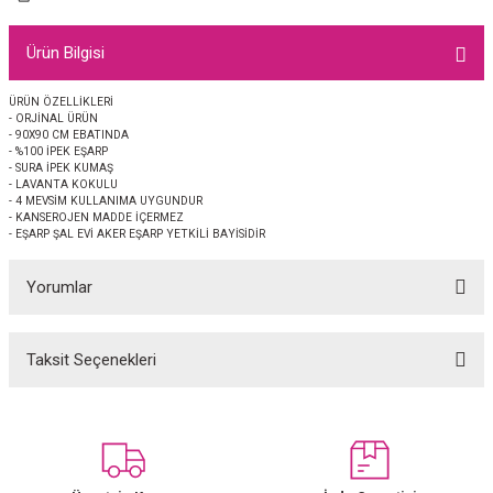
EŞARP
Ürün Bilgisi
 EŞARP
AL
ÜRÜN ÖZELLİKLERİ
- ORJİNAL ÜRÜN
İPEK EŞARP 2025-2026 SONBAHAR KIŞ
M JAKAR ŞAL
- 90X90 CM EBATINDA
- %100 İPEK EŞARP
- SURA İPEK KUMAŞ
GRAM EŞARP
ği İpek Koton Şal
- LAVANTA KOKULU
- 4 MEVSİM KULLANIMA UYGUNDUR
- KANSEROJEN MADDE İÇERMEZ
ARP
- EŞARP ŞAL EVİ AKER EŞARP YETKİLİ BAYİSİDİR
Yorumlar
 EŞARP
LI ŞAL
EŞARP
KARLI ŞAL
Taksit Seçenekleri
Bu ürüne ilk yorumu siz yapın!
 ŞAL
Yorum Yaz
 ŞAL