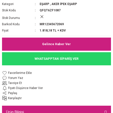
Kategori
EŞARP
,
AKER İPEK EŞARP
P 2025-2026 SONBAHAR KIŞ
E MONOGRAM ŞAL
Stok Kodu
QFQT6ZF1087
Stok Durumu
M JAKAR EŞARP
İNKIL MEDİNE İPEĞİ ŞAL
Barkod Kodu
MR12345672069
OOLTUCH PAMUK EŞARP
L
Fiyat
1.818,18 TL + KDV
GEL ŞİFON EŞARP
Gelince Haber Ver
LİĞİ İPEK KOTON EŞARP
WHATSAPPTAN SİPARİŞ VER
 EŞARP
LÜ ŞAL
Yorum Yaz
ARP
E İPEĞİ ŞAL
Tavsiye Et
Fiyatı Düşünce Haber Ver
L İPEK EŞARP
O ŞAL
Paylaş
Karşılaştır
ARP
ŞAL
Ürün Bilgisi