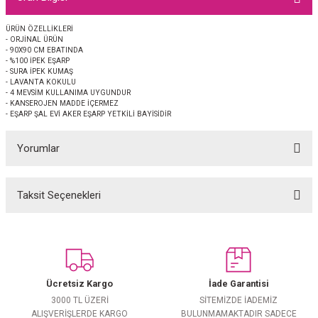
EŞARP
ÜRÜN ÖZELLİKLERİ
- ORJİNAL ÜRÜN
 EŞARP
AL
- 90X90 CM EBATINDA
- %100 İPEK EŞARP
- SURA İPEK KUMAŞ
İPEK EŞARP 2025-2026 SONBAHAR KIŞ
M JAKAR ŞAL
- LAVANTA KOKULU
- 4 MEVSİM KULLANIMA UYGUNDUR
- KANSEROJEN MADDE İÇERMEZ
- EŞARP ŞAL EVİ AKER EŞARP YETKİLİ BAYİSİDİR
GRAM EŞARP
ği İpek Koton Şal
Yorumlar
ARP
 EŞARP
LI ŞAL
Taksit Seçenekleri
Bu ürüne ilk yorumu siz yapın!
EŞARP
KARLI ŞAL
Yorum Yaz
 ŞAL
Ücretsiz Kargo
İade Garantisi
 ŞAL
3000 TL ÜZERİ
SİTEMİZDE İADEMİZ
ALIŞVERİŞLERDE KARGO
BULUNMAMAKTADIR SADECE