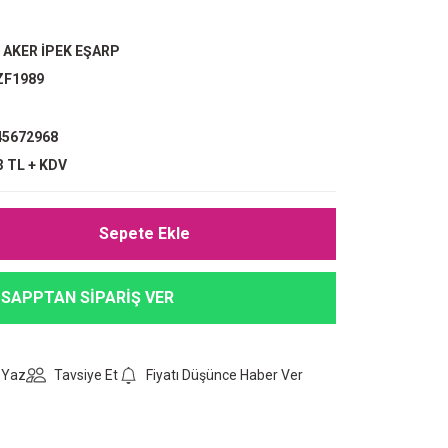
,
AKER İPEK EŞARP
ZF1989
5672968
3 TL + KDV
Sepete Ekle
SAPPTAN SİPARİŞ VER
 Yaz
Tavsiye Et
Fiyatı Düşünce Haber Ver