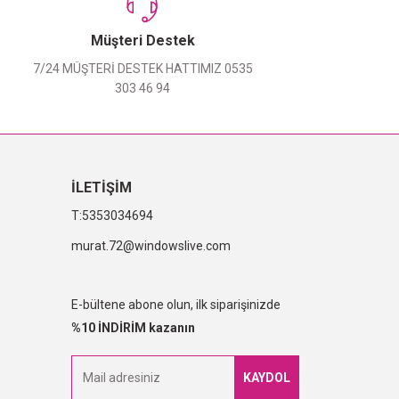
Müşteri Destek
7/24 MÜŞTERİ DESTEK HATTIMIZ 0535
303 46 94
İLETİŞİM
5353034694
murat.72@windowslive.com
E-bültene abone olun, ilk siparişinizde
%10 İNDİRİM kazanın
KAYDOL