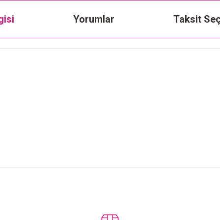
gisi
Yorumlar
Taksit Seç
Bu ürüne ilk yorumu siz yapın!