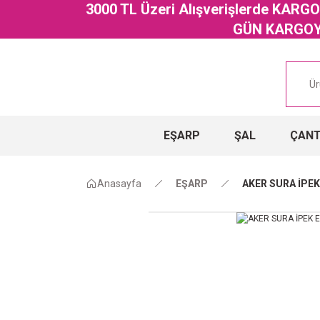
3000 TL Üzeri Alışverişlerde KAR
GÜN KARGOYA
EŞARP
ŞAL
ÇAN
Anasayfa
EŞARP
AKER SURA İPEK