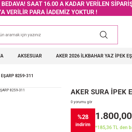
GO BEDAVA! SAAT 16.00 A KADAR VERİLEN SİPARİ
 VERİLİR PARA İADEMİZ YOKTUR !
TA
AKSESUAR
AKER 2026 İLKBAHAR YAZ İPEK E
 EŞARP 8259-311
AKER SURA İPEK 
0 yorumu gör
1.800,00
%28
indirim
*185,36 TL den ba