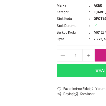
Marka
AKER
Kategori
EŞARP
Stok Kodu
QFQT6
Stok Durumu
Barkod Kodu
MR1234
Fiyat
2.272,7
WHAT
Yorum
Paylaş
Karşılaştır