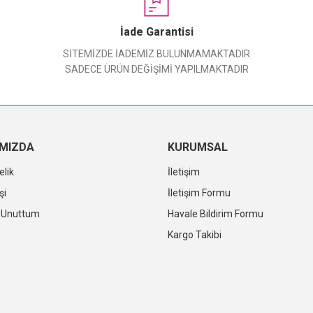
Yorum Yaz
İade Garantisi
SİTEMİZDE İADEMİZ BULUNMAMAKTADIR
SADECE ÜRÜN DEĞİŞİMİ YAPILMAKTADIR
IMIZDA
KURUMSAL
elik
İletişim
şi
İletişim Formu
i Unuttum
Havale Bildirim Formu
Kargo Takibi