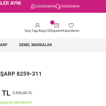
ŞLER AYNI
5353034694
5353034694
Giriş Yap/Kayıt Ol
Sepetim
Favorilerim
ŞARP
GENEL MARKALAR
EŞARP 8259-311
 TL
2.500,00 TL
şlayan taksitlerle!