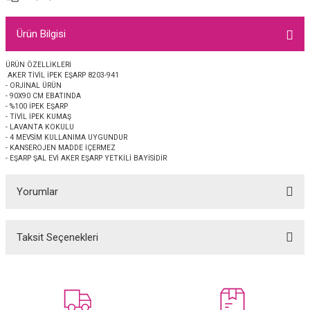
EŞARP
Ürün Bilgisi
 EŞARP
AL
ÜRÜN ÖZELLİKLERİ
AKER TİVİL İPEK EŞARP 8203-941
İPEK EŞARP 2025-2026 SONBAHAR KIŞ
M JAKAR ŞAL
- ORJİNAL ÜRÜN
- 90X90 CM EBATINDA
- %100 İPEK EŞARP
GRAM EŞARP
ği İpek Koton Şal
- TİVİL İPEK KUMAŞ
- LAVANTA KOKULU
- 4 MEVSİM KULLANIMA UYGUNDUR
ARP
- KANSEROJEN MADDE İÇERMEZ
- EŞARP ŞAL EVİ AKER EŞARP YETKİLİ BAYİSİDİR
 EŞARP
LI ŞAL
Yorumlar
EŞARP
KARLI ŞAL
Taksit Seçenekleri
Bu ürüne ilk yorumu siz yapın!
 ŞAL
 ŞAL
Yorum Yaz