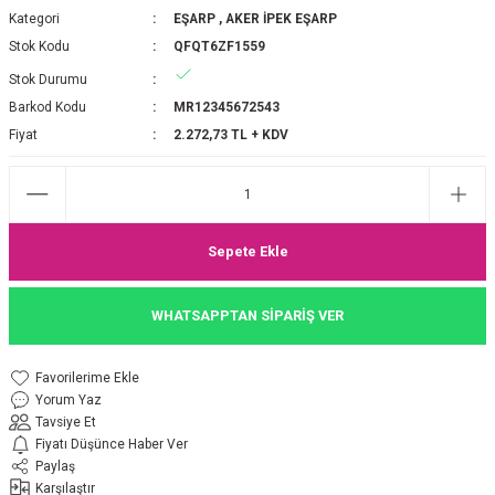
Kategori
EŞARP
,
AKER İPEK EŞARP
P 2025-2026 SONBAHAR KIŞ
E MONOGRAM ŞAL
Stok Kodu
QFQT6ZF1559
M JAKAR EŞARP
İNKIL MEDİNE İPEĞİ ŞAL
Stok Durumu
Barkod Kodu
MR12345672543
OOLTUCH PAMUK EŞARP
L
Fiyat
2.272,73 TL + KDV
GEL ŞİFON EŞARP
LİĞİ İPEK KOTON EŞARP
Sepete Ekle
 EŞARP
LÜ ŞAL
WHATSAPPTAN SİPARİŞ VER
ARP
E İPEĞİ ŞAL
Yorum Yaz
L İPEK EŞARP
O ŞAL
Tavsiye Et
Fiyatı Düşünce Haber Ver
ARP
ŞAL
Paylaş
Karşılaştır