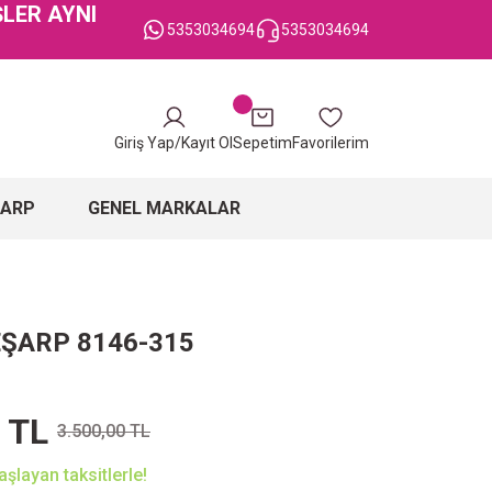
ŞLER AYNI
5353034694
5353034694
Giriş Yap/Kayıt Ol
Sepetim
Favorilerim
ŞARP
GENEL MARKALAR
EŞARP 8146-315
 TL
3.500,00 TL
şlayan taksitlerle!