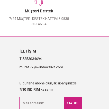
Müşteri Destek
7/24 MÜŞTERİ DESTEK HATTIMIZ 0535
303 46 94
İLETİŞİM
5353034694
murat.72@windowslive.com
E-bültene abone olun, ilk siparişinizde
%10 İNDİRİM kazanın
KAYDOL