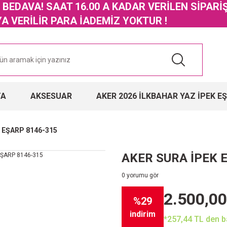
GO BEDAVA! SAAT 16.00 A KADAR VERİLEN SİPARİ
 VERİLİR PARA İADEMİZ YOKTUR !
TA
AKSESUAR
AKER 2026 İLKBAHAR YAZ İPEK E
 EŞARP 8146-315
AKER SURA İPEK 
0 yorumu gör
2.500,00
%29
indirim
*257,44 TL den ba