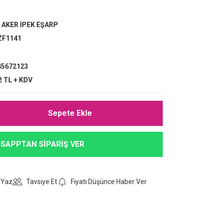
,
AKER İPEK EŞARP
ZF1141
5672123
2 TL + KDV
Sepete Ekle
SAPPTAN SİPARİŞ VER
 Yaz
Tavsiye Et
Fiyatı Düşünce Haber Ver