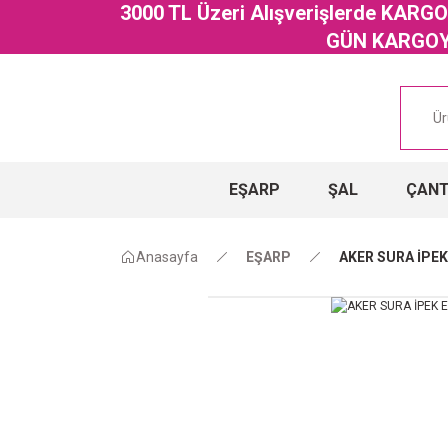
3000 TL Üzeri Alışverişlerde KAR
GÜN KARGOYA
EŞARP
ŞAL
ÇAN
Anasayfa
EŞARP
AKER SURA İPEK