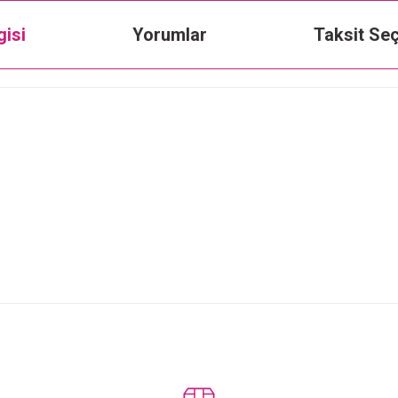
gisi
Yorumlar
Taksit Seç
Bu ürüne ilk yorumu siz yapın!