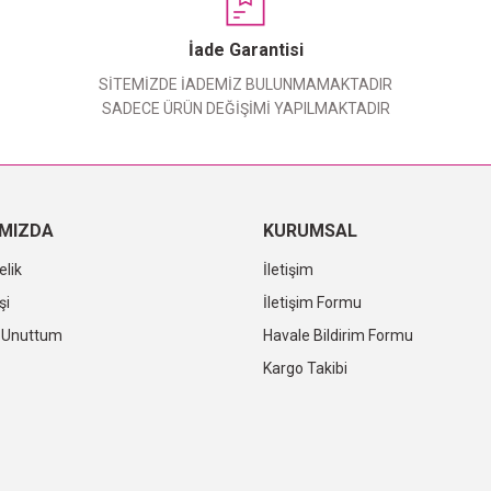
Yorum Yaz
İade Garantisi
SİTEMİZDE İADEMİZ BULUNMAMAKTADIR
SADECE ÜRÜN DEĞİŞİMİ YAPILMAKTADIR
IMIZDA
KURUMSAL
elik
İletişim
şi
İletişim Formu
i Unuttum
Havale Bildirim Formu
Kargo Takibi