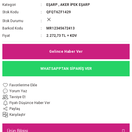
Kategori
EŞARP
,
AKER İPEK EŞARP
P 2025-2026 SONBAHAR KIŞ
E MONOGRAM ŞAL
Stok Kodu
QFQT6ZF1429
Stok Durumu
M JAKAR EŞARP
İNKIL MEDİNE İPEĞİ ŞAL
Barkod Kodu
MR12345672413
OOLTUCH PAMUK EŞARP
L
Fiyat
2.272,73 TL + KDV
GEL ŞİFON EŞARP
Gelince Haber Ver
LİĞİ İPEK KOTON EŞARP
WHATSAPPTAN SİPARİŞ VER
 EŞARP
LÜ ŞAL
Yorum Yaz
ARP
E İPEĞİ ŞAL
Tavsiye Et
Fiyatı Düşünce Haber Ver
L İPEK EŞARP
O ŞAL
Paylaş
Karşılaştır
ARP
ŞAL
Ürün Bilgisi