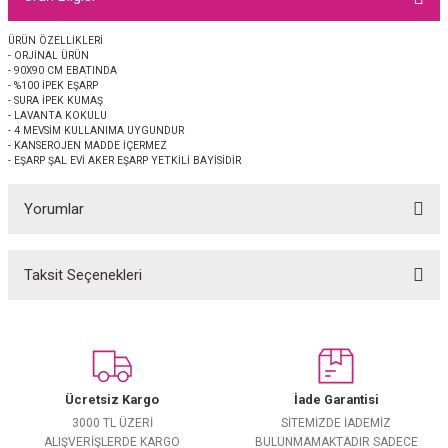
EŞARP
ÜRÜN ÖZELLİKLERİ
- ORJİNAL ÜRÜN
 EŞARP
AL
- 90X90 CM EBATINDA
- %100 İPEK EŞARP
- SURA İPEK KUMAŞ
İPEK EŞARP 2025-2026 SONBAHAR KIŞ
M JAKAR ŞAL
- LAVANTA KOKULU
- 4 MEVSİM KULLANIMA UYGUNDUR
- KANSEROJEN MADDE İÇERMEZ
- EŞARP ŞAL EVİ AKER EŞARP YETKİLİ BAYİSİDİR
GRAM EŞARP
ği İpek Koton Şal
Yorumlar
ARP
 EŞARP
LI ŞAL
Taksit Seçenekleri
Bu ürüne ilk yorumu siz yapın!
EŞARP
KARLI ŞAL
Yorum Yaz
 ŞAL
Ücretsiz Kargo
İade Garantisi
 ŞAL
3000 TL ÜZERİ
SİTEMİZDE İADEMİZ
ALIŞVERİŞLERDE KARGO
BULUNMAMAKTADIR SADECE