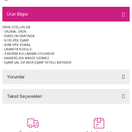
EŞARP
Ürün Bilgisi
 EŞARP
AL
ÜRÜN ÖZELLİKLERİ
- ORJİNAL ÜRÜN
İPEK EŞARP 2025-2026 SONBAHAR KIŞ
M JAKAR ŞAL
- 90X90 CM EBATINDA
- %100 İPEK EŞARP
- SURA İPEK KUMAŞ
GRAM EŞARP
ği İpek Koton Şal
- LAVANTA KOKULU
- 4 MEVSİM KULLANIMA UYGUNDUR
- KANSEROJEN MADDE İÇERMEZ
ARP
- EŞARP ŞAL EVİ AKER EŞARP YETKİLİ BAYİSİDİR
Yorumlar
 EŞARP
LI ŞAL
EŞARP
KARLI ŞAL
Taksit Seçenekleri
Bu ürüne ilk yorumu siz yapın!
 ŞAL
Yorum Yaz
 ŞAL