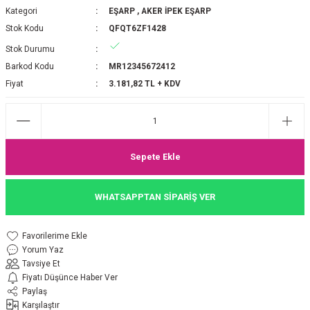
Kategori
EŞARP
,
AKER İPEK EŞARP
P 2025-2026 SONBAHAR KIŞ
E MONOGRAM ŞAL
Stok Kodu
QFQT6ZF1428
Stok Durumu
M JAKAR EŞARP
İNKIL MEDİNE İPEĞİ ŞAL
Barkod Kodu
MR12345672412
OOLTUCH PAMUK EŞARP
L
Fiyat
3.181,82 TL + KDV
GEL ŞİFON EŞARP
LİĞİ İPEK KOTON EŞARP
Sepete Ekle
 EŞARP
LÜ ŞAL
WHATSAPPTAN SİPARİŞ VER
ARP
E İPEĞİ ŞAL
Yorum Yaz
L İPEK EŞARP
O ŞAL
Tavsiye Et
Fiyatı Düşünce Haber Ver
ARP
ŞAL
Paylaş
Karşılaştır