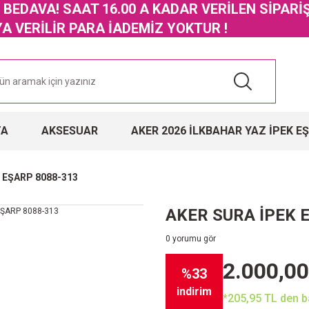
GO BEDAVA! SAAT 16.00 A KADAR VERİLEN SİPARİ
 VERİLİR PARA İADEMİZ YOKTUR !
TA
AKSESUAR
AKER 2026 İLKBAHAR YAZ İPEK E
 EŞARP 8088-313
AKER SURA İPEK 
0 yorumu gör
2.000,00
%33
indirim
*205,95 TL den ba