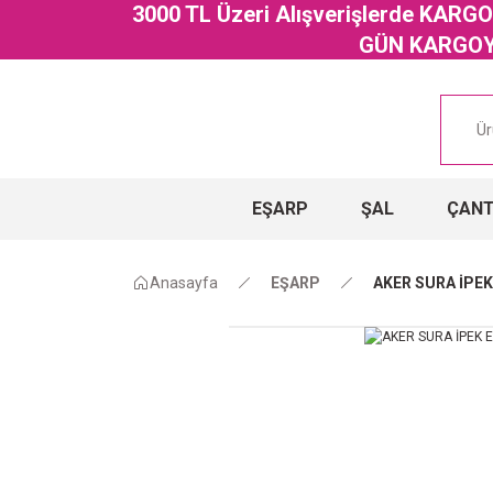
3000 TL Üzeri Alışverişlerde KAR
GÜN KARGOYA
EŞARP
ŞAL
ÇAN
Anasayfa
EŞARP
AKER SURA İPEK