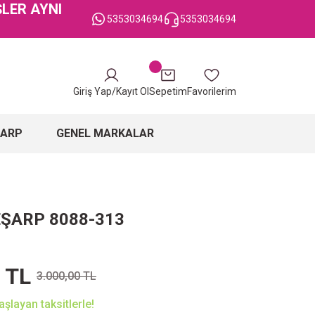
ŞLER AYNI
5353034694
5353034694
Giriş Yap/Kayıt Ol
Sepetim
Favorilerim
ŞARP
GENEL MARKALAR
EŞARP 8088-313
 TL
3.000,00 TL
şlayan taksitlerle!