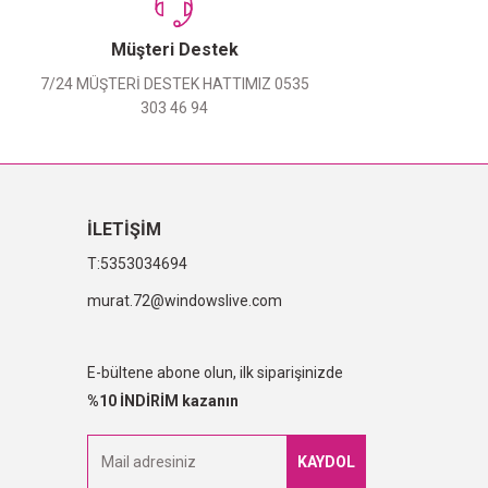
Müşteri Destek
7/24 MÜŞTERİ DESTEK HATTIMIZ 0535
303 46 94
İLETİŞİM
5353034694
murat.72@windowslive.com
E-bültene abone olun, ilk siparişinizde
%10 İNDİRİM kazanın
KAYDOL