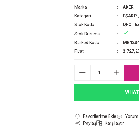
Marka
AKER
Kategori
EŞARP
Stok Kodu
QFQT6
Stok Durumu
Barkod Kodu
MR1234
Fiyat
2.727,2
WHAT
Yorum
Paylaş
Karşılaştır