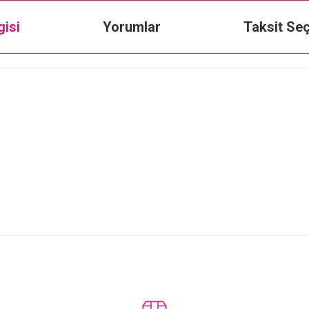
gisi
Yorumlar
Taksit Seç
Bu ürüne ilk yorumu siz yapın!