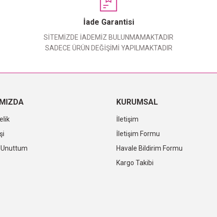
Yorum Yaz
İade Garantisi
SİTEMİZDE İADEMİZ BULUNMAMAKTADIR
SADECE ÜRÜN DEĞİŞİMİ YAPILMAKTADIR
IMIZDA
KURUMSAL
elik
İletişim
şi
İletişim Formu
i Unuttum
Havale Bildirim Formu
Kargo Takibi