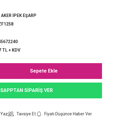
,
AKER İPEK EŞARP
ZF1258
5672240
7 TL + KDV
Sepete Ekle
SAPPTAN SİPARİŞ VER
 Yaz
Tavsiye Et
Fiyatı Düşünce Haber Ver