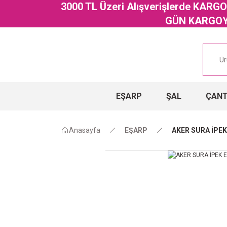
3000 TL Üzeri Alışverişlerde KAR
GÜN KARGOYA
EŞARP
ŞAL
ÇAN
Anasayfa
EŞARP
AKER SURA İPEK