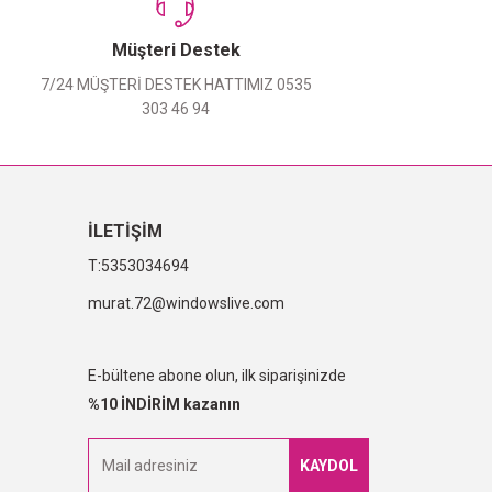
Müşteri Destek
7/24 MÜŞTERİ DESTEK HATTIMIZ 0535
303 46 94
İLETİŞİM
5353034694
murat.72@windowslive.com
E-bültene abone olun, ilk siparişinizde
%10 İNDİRİM kazanın
KAYDOL