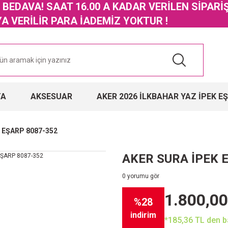
GO BEDAVA! SAAT 16.00 A KADAR VERİLEN SİPARİ
 VERİLİR PARA İADEMİZ YOKTUR !
TA
AKSESUAR
AKER 2026 İLKBAHAR YAZ İPEK E
 EŞARP 8087-352
AKER SURA İPEK 
0 yorumu gör
1.800,00
%28
indirim
*185,36 TL den ba