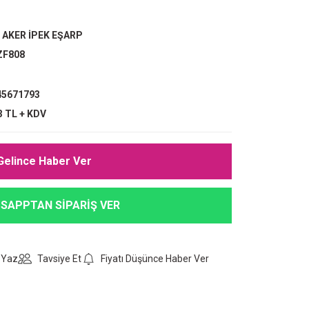
,
AKER İPEK EŞARP
ZF808
5671793
3 TL + KDV
Gelince Haber Ver
SAPPTAN SİPARİŞ VER
 Yaz
Tavsiye Et
Fiyatı Düşünce Haber Ver