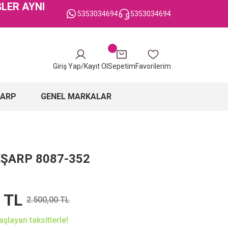
ŞLER AYNI
5353034694
5353034694
Giriş Yap/Kayıt Ol
Sepetim
Favorilerim
ŞARP
GENEL MARKALAR
EŞARP 8087-352
 TL
2.500,00 TL
şlayan taksitlerle!