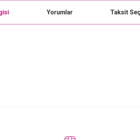
gisi
Yorumlar
Taksit Seç
Bu ürüne ilk yorumu siz yapın!