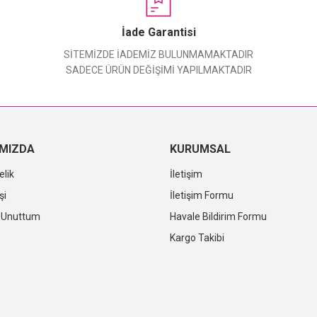
Yorum Yaz
İade Garantisi
SİTEMİZDE İADEMİZ BULUNMAMAKTADIR
SADECE ÜRÜN DEĞİŞİMİ YAPILMAKTADIR
IMIZDA
KURUMSAL
elik
İletişim
şi
İletişim Formu
i Unuttum
Havale Bildirim Formu
Kargo Takibi