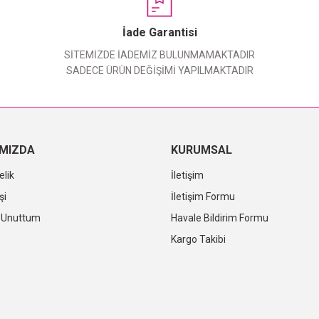
Yorum Yaz
İade Garantisi
SİTEMİZDE İADEMİZ BULUNMAMAKTADIR
SADECE ÜRÜN DEĞİŞİMİ YAPILMAKTADIR
IMIZDA
KURUMSAL
elik
İletişim
şi
İletişim Formu
i Unuttum
Havale Bildirim Formu
Kargo Takibi