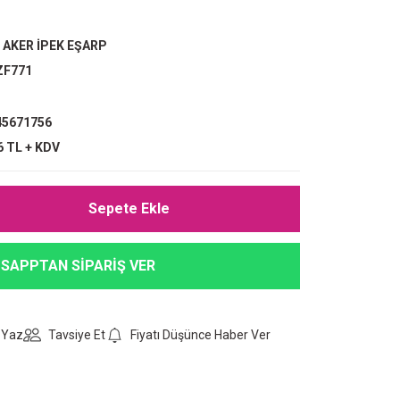
,
AKER İPEK EŞARP
ZF771
5671756
6 TL + KDV
Sepete Ekle
SAPPTAN SİPARİŞ VER
 Yaz
Tavsiye Et
Fiyatı Düşünce Haber Ver