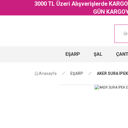
3000 TL Üzeri Alışverişlerde KAR
GÜN KARGOYA
EŞARP
ŞAL
ÇAN
Anasayfa
EŞARP
AKER SURA İPEK