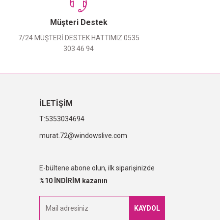
Müşteri Destek
7/24 MÜŞTERİ DESTEK HATTIMIZ 0535
303 46 94
İLETİŞİM
5353034694
murat.72@windowslive.com
E-bültene abone olun, ilk siparişinizde
%10 İNDİRİM kazanın
KAYDOL