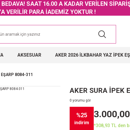
GO BEDAVA! SAAT 16.00 A KADAR VERİLEN SİPARİ
 VERİLİR PARA İADEMİZ YOKTUR !
TA
AKSESUAR
AKER 2026 İLKBAHAR YAZ İPEK E
 EŞARP 8084-311
AKER SURA İPEK 
0 yorumu gör
3.000,00
%25
indirim
*308,93 TL den ba