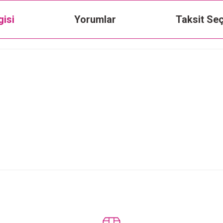
gisi
Yorumlar
Taksit Seç
Bu ürüne ilk yorumu siz yapın!