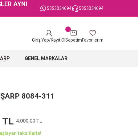
ŞLER AYNI
5353034694
5353034694
Giriş Yap/Kayıt Ol
Sepetim
Favorilerim
ŞARP
GENEL MARKALAR
EŞARP 8084-311
 TL
4.000,00 TL
şlayan taksitlerle!