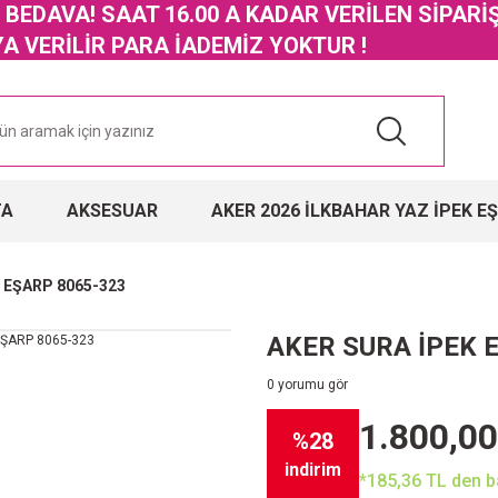
GO BEDAVA! SAAT 16.00 A KADAR VERİLEN SİPARİ
 VERİLİR PARA İADEMİZ YOKTUR !
TA
AKSESUAR
AKER 2026 İLKBAHAR YAZ İPEK E
 EŞARP 8065-323
AKER SURA İPEK 
0 yorumu gör
1.800,00
%28
indirim
*185,36 TL den ba