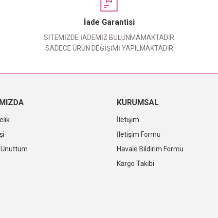
Yorum Yaz
İade Garantisi
SİTEMİZDE İADEMİZ BULUNMAMAKTADIR
SADECE ÜRÜN DEĞİŞİMİ YAPILMAKTADIR
IMIZDA
KURUMSAL
elik
İletişim
şi
İletişim Formu
i Unuttum
Havale Bildirim Formu
Kargo Takibi