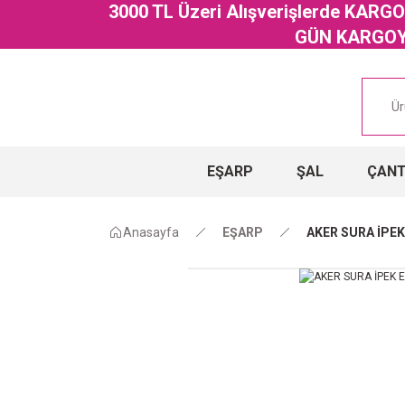
3000 TL Üzeri Alışverişlerde KAR
GÜN KARGOYA
EŞARP
ŞAL
ÇAN
Anasayfa
EŞARP
AKER SURA İPEK