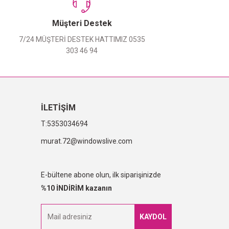
Müşteri Destek
7/24 MÜŞTERİ DESTEK HATTIMIZ 0535
303 46 94
İLETİŞİM
5353034694
murat.72@windowslive.com
E-bültene abone olun, ilk siparişinizde
%10 İNDİRİM kazanın
KAYDOL