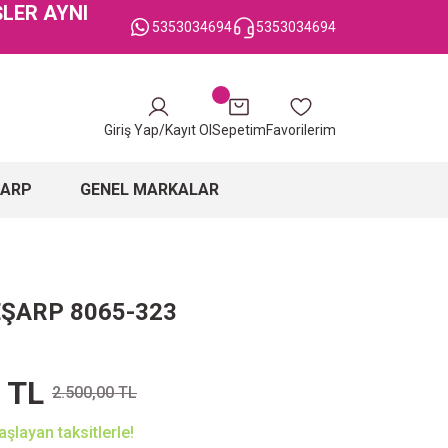
ŞLER AYNI
5353034694
5353034694
Giriş Yap/Kayıt Ol
Sepetim
Favorilerim
ŞARP
GENEL MARKALAR
EŞARP 8065-323
 TL
2.500,00 TL
şlayan taksitlerle!