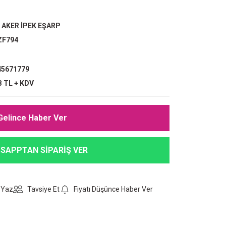
,
AKER İPEK EŞARP
ZF794
5671779
3 TL + KDV
Gelince Haber Ver
SAPPTAN SİPARİŞ VER
 Yaz
Tavsiye Et
Fiyatı Düşünce Haber Ver