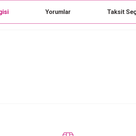
gisi
Yorumlar
Taksit Seç
Bu ürüne ilk yorumu siz yapın!