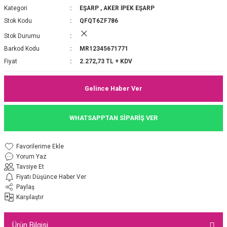
Kategori
EŞARP
,
AKER İPEK EŞARP
P 2025-2026 SONBAHAR KIŞ
E MONOGRAM ŞAL
Stok Kodu
QFQT6ZF786
Stok Durumu
M JAKAR EŞARP
İNKIL MEDİNE İPEĞİ ŞAL
Barkod Kodu
MR12345671771
OOLTUCH PAMUK EŞARP
L
Fiyat
2.272,73 TL + KDV
GEL ŞİFON EŞARP
Gelince Haber Ver
LİĞİ İPEK KOTON EŞARP
WHATSAPPTAN SİPARİŞ VER
 EŞARP
LÜ ŞAL
Yorum Yaz
ARP
E İPEĞİ ŞAL
Tavsiye Et
Fiyatı Düşünce Haber Ver
L İPEK EŞARP
O ŞAL
Paylaş
Karşılaştır
ARP
ŞAL
Ürün Bilgisi