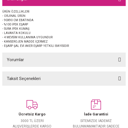
EŞARP
ÜRÜN ÖZELLİKLERİ
- ORJİNAL ÜRÜN
 EŞARP
AL
- 90X90 CM EBATINDA
- %100 İPEK EŞARP
- SURA İPEK KUMAŞ
İPEK EŞARP 2025-2026 SONBAHAR KIŞ
M JAKAR ŞAL
- LAVANTA KOKULU
- 4 MEVSİM KULLANIMA UYGUNDUR
- KANSEROJEN MADDE İÇERMEZ
- EŞARP ŞAL EVİ AKER EŞARP YETKİLİ BAYİSİDİR
GRAM EŞARP
ği İpek Koton Şal
Yorumlar
ARP
 EŞARP
LI ŞAL
Taksit Seçenekleri
Bu ürüne ilk yorumu siz yapın!
EŞARP
KARLI ŞAL
Yorum Yaz
 ŞAL
Ücretsiz Kargo
İade Garantisi
 ŞAL
3000 TL ÜZERİ
SİTEMİZDE İADEMİZ
ALIŞVERİŞLERDE KARGO
BULUNMAMAKTADIR SADECE