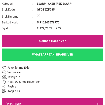
Kategori
EŞARP
,
AKER İPEK EŞARP
P 2025-2026 SONBAHAR KIŞ
E MONOGRAM ŞAL
Stok Kodu
QFQT6ZF785
Stok Durumu
M JAKAR EŞARP
İNKIL MEDİNE İPEĞİ ŞAL
Barkod Kodu
MR12345671770
OOLTUCH PAMUK EŞARP
L
Fiyat
2.272,73 TL + KDV
GEL ŞİFON EŞARP
Gelince Haber Ver
LİĞİ İPEK KOTON EŞARP
WHATSAPPTAN SİPARİŞ VER
 EŞARP
LÜ ŞAL
Yorum Yaz
ARP
E İPEĞİ ŞAL
Tavsiye Et
Fiyatı Düşünce Haber Ver
L İPEK EŞARP
O ŞAL
Paylaş
Karşılaştır
ARP
ŞAL
Ürün Bilgisi