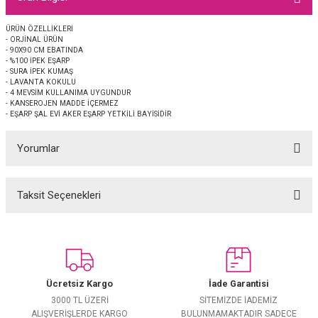
EŞARP
ÜRÜN ÖZELLİKLERİ
- ORJİNAL ÜRÜN
 EŞARP
AL
- 90X90 CM EBATINDA
- %100 İPEK EŞARP
- SURA İPEK KUMAŞ
İPEK EŞARP 2025-2026 SONBAHAR KIŞ
M JAKAR ŞAL
- LAVANTA KOKULU
- 4 MEVSİM KULLANIMA UYGUNDUR
- KANSEROJEN MADDE İÇERMEZ
- EŞARP ŞAL EVİ AKER EŞARP YETKİLİ BAYİSİDİR
GRAM EŞARP
ği İpek Koton Şal
Yorumlar
ARP
 EŞARP
LI ŞAL
Taksit Seçenekleri
Bu ürüne ilk yorumu siz yapın!
EŞARP
KARLI ŞAL
Yorum Yaz
 ŞAL
Ücretsiz Kargo
İade Garantisi
 ŞAL
3000 TL ÜZERİ
SİTEMİZDE İADEMİZ
ALIŞVERİŞLERDE KARGO
BULUNMAMAKTADIR SADECE