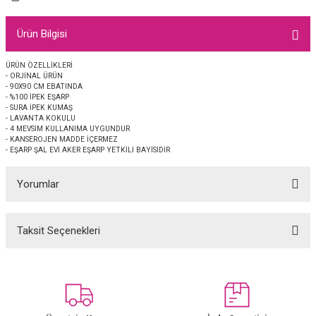
EŞARP
Ürün Bilgisi
 EŞARP
AL
ÜRÜN ÖZELLİKLERİ
- ORJİNAL ÜRÜN
İPEK EŞARP 2025-2026 SONBAHAR KIŞ
M JAKAR ŞAL
- 90X90 CM EBATINDA
- %100 İPEK EŞARP
- SURA İPEK KUMAŞ
GRAM EŞARP
ği İpek Koton Şal
- LAVANTA KOKULU
- 4 MEVSİM KULLANIMA UYGUNDUR
- KANSEROJEN MADDE İÇERMEZ
ARP
- EŞARP ŞAL EVİ AKER EŞARP YETKİLİ BAYİSİDİR
Yorumlar
 EŞARP
LI ŞAL
EŞARP
KARLI ŞAL
Taksit Seçenekleri
Bu ürüne ilk yorumu siz yapın!
 ŞAL
Yorum Yaz
 ŞAL