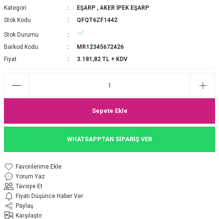
Kategori
EŞARP
,
AKER İPEK EŞARP
P 2025-2026 SONBAHAR KIŞ
E MONOGRAM ŞAL
Stok Kodu
QFQT6ZF1442
Stok Durumu
M JAKAR EŞARP
İNKIL MEDİNE İPEĞİ ŞAL
Barkod Kodu
MR12345672426
OOLTUCH PAMUK EŞARP
L
Fiyat
3.181,82 TL + KDV
GEL ŞİFON EŞARP
LİĞİ İPEK KOTON EŞARP
Sepete Ekle
 EŞARP
LÜ ŞAL
WHATSAPPTAN SİPARİŞ VER
ARP
E İPEĞİ ŞAL
Yorum Yaz
L İPEK EŞARP
O ŞAL
Tavsiye Et
Fiyatı Düşünce Haber Ver
ARP
ŞAL
Paylaş
Karşılaştır