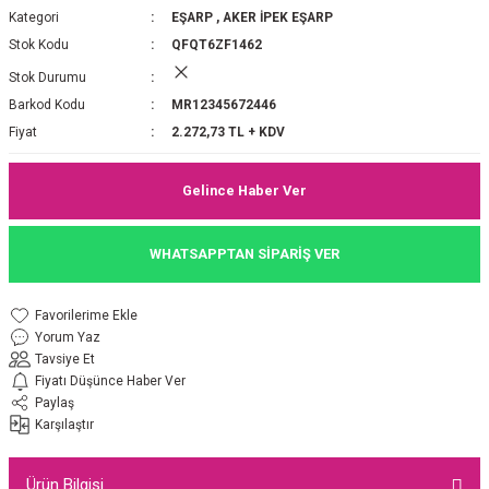
Kategori
EŞARP
,
AKER İPEK EŞARP
P 2025-2026 SONBAHAR KIŞ
E MONOGRAM ŞAL
Stok Kodu
QFQT6ZF1462
Stok Durumu
M JAKAR EŞARP
İNKIL MEDİNE İPEĞİ ŞAL
Barkod Kodu
MR12345672446
OOLTUCH PAMUK EŞARP
L
Fiyat
2.272,73 TL + KDV
GEL ŞİFON EŞARP
Gelince Haber Ver
LİĞİ İPEK KOTON EŞARP
WHATSAPPTAN SİPARİŞ VER
 EŞARP
LÜ ŞAL
Yorum Yaz
ARP
E İPEĞİ ŞAL
Tavsiye Et
Fiyatı Düşünce Haber Ver
L İPEK EŞARP
O ŞAL
Paylaş
Karşılaştır
ARP
ŞAL
Ürün Bilgisi