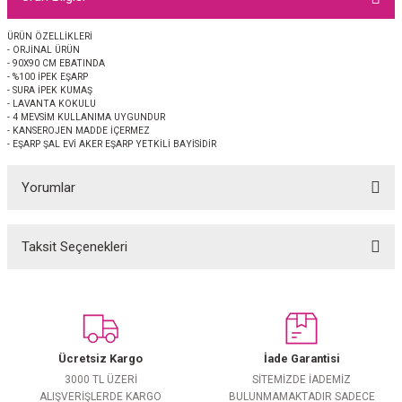
EŞARP
ÜRÜN ÖZELLİKLERİ
- ORJİNAL ÜRÜN
 EŞARP
AL
- 90X90 CM EBATINDA
- %100 İPEK EŞARP
- SURA İPEK KUMAŞ
İPEK EŞARP 2025-2026 SONBAHAR KIŞ
M JAKAR ŞAL
- LAVANTA KOKULU
- 4 MEVSİM KULLANIMA UYGUNDUR
- KANSEROJEN MADDE İÇERMEZ
- EŞARP ŞAL EVİ AKER EŞARP YETKİLİ BAYİSİDİR
GRAM EŞARP
ği İpek Koton Şal
Yorumlar
ARP
 EŞARP
LI ŞAL
Taksit Seçenekleri
Bu ürüne ilk yorumu siz yapın!
EŞARP
KARLI ŞAL
Yorum Yaz
 ŞAL
Ücretsiz Kargo
İade Garantisi
 ŞAL
3000 TL ÜZERİ
SİTEMİZDE İADEMİZ
ALIŞVERİŞLERDE KARGO
BULUNMAMAKTADIR SADECE