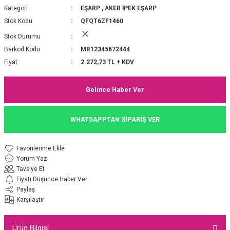
Kategori
EŞARP
,
AKER İPEK EŞARP
P 2025-2026 SONBAHAR KIŞ
E MONOGRAM ŞAL
Stok Kodu
QFQT6ZF1460
Stok Durumu
M JAKAR EŞARP
İNKIL MEDİNE İPEĞİ ŞAL
Barkod Kodu
MR12345672444
OOLTUCH PAMUK EŞARP
L
Fiyat
2.272,73 TL + KDV
GEL ŞİFON EŞARP
Gelince Haber Ver
LİĞİ İPEK KOTON EŞARP
WHATSAPPTAN SİPARİŞ VER
 EŞARP
LÜ ŞAL
Yorum Yaz
ARP
E İPEĞİ ŞAL
Tavsiye Et
Fiyatı Düşünce Haber Ver
L İPEK EŞARP
O ŞAL
Paylaş
Karşılaştır
ARP
ŞAL
Ürün Bilgisi