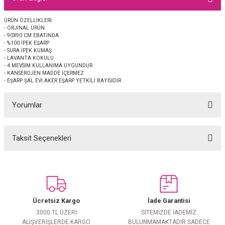
EŞARP
ÜRÜN ÖZELLİKLERİ
- ORJİNAL ÜRÜN
 EŞARP
AL
- 90X90 CM EBATINDA
- %100 İPEK EŞARP
- SURA İPEK KUMAŞ
İPEK EŞARP 2025-2026 SONBAHAR KIŞ
M JAKAR ŞAL
- LAVANTA KOKULU
- 4 MEVSİM KULLANIMA UYGUNDUR
- KANSEROJEN MADDE İÇERMEZ
- EŞARP ŞAL EVİ AKER EŞARP YETKİLİ BAYİSİDİR
GRAM EŞARP
ği İpek Koton Şal
Yorumlar
ARP
 EŞARP
LI ŞAL
Taksit Seçenekleri
Bu ürüne ilk yorumu siz yapın!
EŞARP
KARLI ŞAL
Yorum Yaz
 ŞAL
Ücretsiz Kargo
İade Garantisi
 ŞAL
3000 TL ÜZERİ
SİTEMİZDE İADEMİZ
ALIŞVERİŞLERDE KARGO
BULUNMAMAKTADIR SADECE