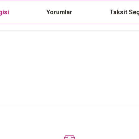
gisi
Yorumlar
Taksit Seç
Bu ürüne ilk yorumu siz yapın!