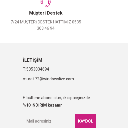
Müşteri Destek
7/24 MÜŞTERİ DESTEK HATTIMIZ 0535
303 46 94
İLETİŞİM
5353034694
murat.72@windowslive.com
E-bültene abone olun, ilk siparişinizde
%10 İNDİRİM kazanın
KAYDOL