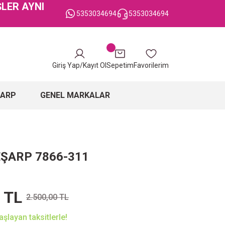
ŞLER AYNI
5353034694
5353034694
Giriş Yap/Kayıt Ol
Sepetim
Favorilerim
ŞARP
GENEL MARKALAR
EŞARP 7866-311
 TL
2.500,00 TL
şlayan taksitlerle!