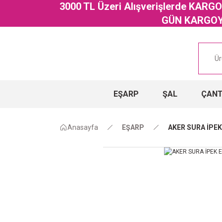
3000 TL Üzeri Alışverişlerde KAR
GÜN KARGOYA
EŞARP
ŞAL
ÇAN
Anasayfa
EŞARP
AKER SURA İPEK