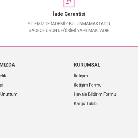
Yorum Yaz
İade Garantisi
SİTEMİZDE İADEMİZ BULUNMAMAKTADIR
SADECE ÜRÜN DEĞİŞİMİ YAPILMAKTADIR
IMIZDA
KURUMSAL
elik
İletişim
şi
İletişim Formu
i Unuttum
Havale Bildirim Formu
Kargo Takibi