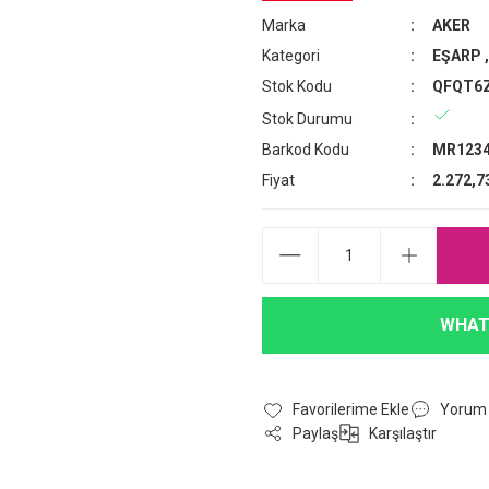
Marka
AKER
Kategori
EŞARP
Stok Kodu
QFQT6
Stok Durumu
Barkod Kodu
MR1234
Fiyat
2.272,7
WHAT
Yorum
Paylaş
Karşılaştır