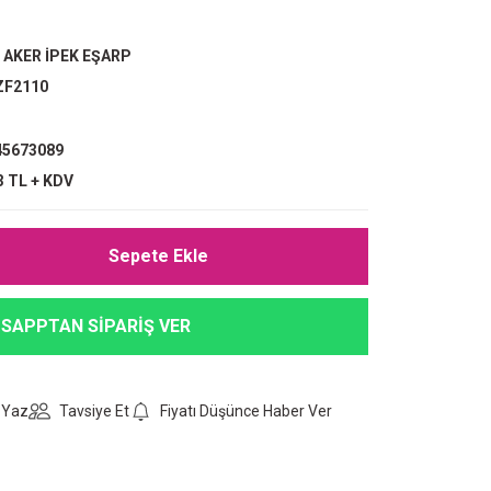
,
AKER İPEK EŞARP
ZF2110
5673089
3 TL + KDV
Sepete Ekle
SAPPTAN SİPARİŞ VER
 Yaz
Tavsiye Et
Fiyatı Düşünce Haber Ver