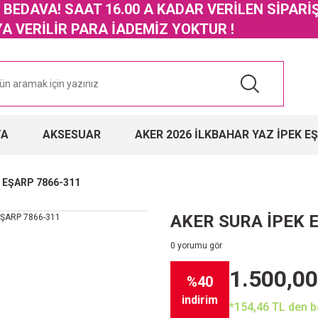
GO BEDAVA! SAAT 16.00 A KADAR VERİLEN SİPARİ
 VERİLİR PARA İADEMİZ YOKTUR !
TA
AKSESUAR
AKER 2026 İLKBAHAR YAZ İPEK E
 EŞARP 7866-311
AKER SURA İPEK 
0 yorumu gör
1.500,00
%40
indirim
*154,46 TL den ba