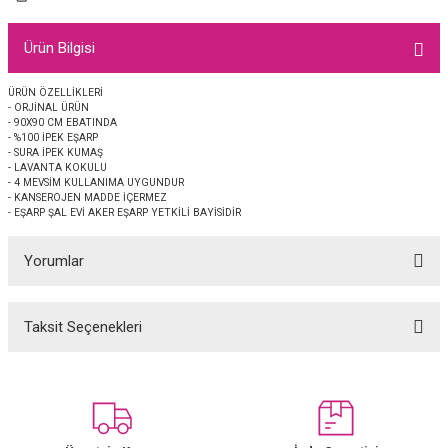
EŞARP
Ürün Bilgisi
 EŞARP
AL
ÜRÜN ÖZELLİKLERİ
- ORJİNAL ÜRÜN
İPEK EŞARP 2025-2026 SONBAHAR KIŞ
M JAKAR ŞAL
- 90X90 CM EBATINDA
- %100 İPEK EŞARP
- SURA İPEK KUMAŞ
GRAM EŞARP
ği İpek Koton Şal
- LAVANTA KOKULU
- 4 MEVSİM KULLANIMA UYGUNDUR
- KANSEROJEN MADDE İÇERMEZ
ARP
- EŞARP ŞAL EVİ AKER EŞARP YETKİLİ BAYİSİDİR
Yorumlar
 EŞARP
LI ŞAL
EŞARP
KARLI ŞAL
Taksit Seçenekleri
Bu ürüne ilk yorumu siz yapın!
 ŞAL
Yorum Yaz
 ŞAL