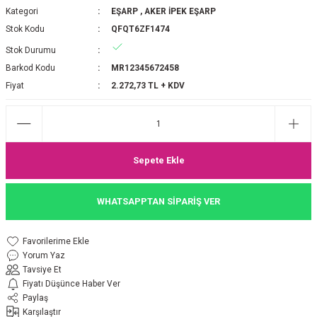
Kategori
EŞARP
,
AKER İPEK EŞARP
P 2025-2026 SONBAHAR KIŞ
E MONOGRAM ŞAL
Stok Kodu
QFQT6ZF1474
Stok Durumu
M JAKAR EŞARP
İNKIL MEDİNE İPEĞİ ŞAL
Barkod Kodu
MR12345672458
OOLTUCH PAMUK EŞARP
L
Fiyat
2.272,73 TL + KDV
GEL ŞİFON EŞARP
LİĞİ İPEK KOTON EŞARP
Sepete Ekle
 EŞARP
LÜ ŞAL
WHATSAPPTAN SİPARİŞ VER
ARP
E İPEĞİ ŞAL
Yorum Yaz
L İPEK EŞARP
O ŞAL
Tavsiye Et
Fiyatı Düşünce Haber Ver
ARP
ŞAL
Paylaş
Karşılaştır