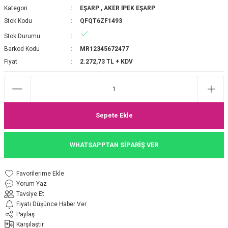
Kategori
EŞARP
,
AKER İPEK EŞARP
P 2025-2026 SONBAHAR KIŞ
E MONOGRAM ŞAL
Stok Kodu
QFQT6ZF1493
Stok Durumu
M JAKAR EŞARP
İNKIL MEDİNE İPEĞİ ŞAL
Barkod Kodu
MR12345672477
OOLTUCH PAMUK EŞARP
L
Fiyat
2.272,73 TL + KDV
GEL ŞİFON EŞARP
LİĞİ İPEK KOTON EŞARP
Sepete Ekle
 EŞARP
LÜ ŞAL
WHATSAPPTAN SİPARİŞ VER
ARP
E İPEĞİ ŞAL
Yorum Yaz
L İPEK EŞARP
O ŞAL
Tavsiye Et
Fiyatı Düşünce Haber Ver
ARP
ŞAL
Paylaş
Karşılaştır