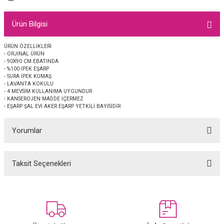
EŞARP
Ürün Bilgisi
 EŞARP
AL
ÜRÜN ÖZELLİKLERİ
- ORJİNAL ÜRÜN
İPEK EŞARP 2025-2026 SONBAHAR KIŞ
M JAKAR ŞAL
- 90X90 CM EBATINDA
- %100 İPEK EŞARP
- SURA İPEK KUMAŞ
GRAM EŞARP
ği İpek Koton Şal
- LAVANTA KOKULU
- 4 MEVSİM KULLANIMA UYGUNDUR
- KANSEROJEN MADDE İÇERMEZ
ARP
- EŞARP ŞAL EVİ AKER EŞARP YETKİLİ BAYİSİDİR
Yorumlar
 EŞARP
LI ŞAL
EŞARP
KARLI ŞAL
Taksit Seçenekleri
Bu ürüne ilk yorumu siz yapın!
 ŞAL
Yorum Yaz
 ŞAL