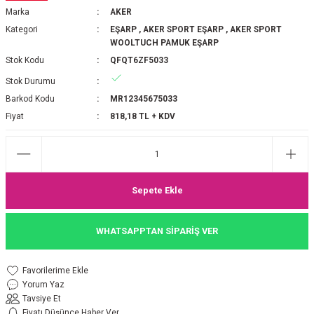
Marka
AKER
P 2025-2026 SONBAHAR KIŞ
E MONOGRAM ŞAL
Kategori
EŞARP
,
AKER SPORT EŞARP
,
AKER SPORT
WOOLTUCH PAMUK EŞARP
M JAKAR EŞARP
İNKIL MEDİNE İPEĞİ ŞAL
Stok Kodu
QFQT6ZF5033
Stok Durumu
OOLTUCH PAMUK EŞARP
L
Barkod Kodu
MR12345675033
Fiyat
818,18 TL + KDV
GEL ŞİFON EŞARP
LİĞİ İPEK KOTON EŞARP
 EŞARP
LÜ ŞAL
Sepete Ekle
ARP
E İPEĞİ ŞAL
WHATSAPPTAN SİPARİŞ VER
L İPEK EŞARP
O ŞAL
Yorum Yaz
ARP
ŞAL
Tavsiye Et
Fiyatı Düşünce Haber Ver