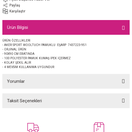
EŞARP
Paylaş
Karşılaştır
 EŞARP
AL
Ürün Bilgisi
İPEK EŞARP 2025-2026 SONBAHAR KIŞ
M JAKAR ŞAL
ÜRÜN ÖZELLİKLERİ
- AKER SPORT WOOLTUCH PAMUKLU EŞARP 7437223-951
GRAM EŞARP
ği İpek Koton Şal
- ORJİNAL ÜRÜN
- 90X90 CM EBATINDA
- 100 POLYESTER PAMUK KUMAŞ İPEK İÇERMEZ
ARP
- KOLAY ŞEKİL ALIR
- 4 MEVSİM KULLANIMA UYGUNDUR
 EŞARP
LI ŞAL
Yorumlar
EŞARP
KARLI ŞAL
Taksit Seçenekleri
Bu ürüne ilk yorumu siz yapın!
 ŞAL
 ŞAL
Yorum Yaz