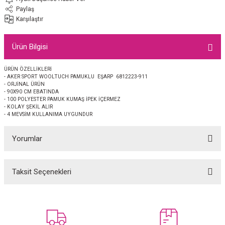
EŞARP
Paylaş
Karşılaştır
 EŞARP
AL
Ürün Bilgisi
İPEK EŞARP 2025-2026 SONBAHAR KIŞ
M JAKAR ŞAL
ÜRÜN ÖZELLİKLERİ
- AKER SPORT WOOLTUCH PAMUKLU EŞARP 6812223-911
GRAM EŞARP
ği İpek Koton Şal
- ORJİNAL ÜRÜN
- 90X90 CM EBATINDA
- 100 POLYESTER PAMUK KUMAŞ İPEK İÇERMEZ
ARP
- KOLAY ŞEKİL ALIR
- 4 MEVSİM KULLANIMA UYGUNDUR
 EŞARP
LI ŞAL
Yorumlar
EŞARP
KARLI ŞAL
Taksit Seçenekleri
Bu ürüne ilk yorumu siz yapın!
 ŞAL
 ŞAL
Yorum Yaz