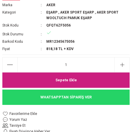
Marka
AKER
P 2025-2026 SONBAHAR KIŞ
E MONOGRAM ŞAL
Kategori
EŞARP
,
AKER SPORT EŞARP
,
AKER SPORT
WOOLTUCH PAMUK EŞARP
M JAKAR EŞARP
İNKIL MEDİNE İPEĞİ ŞAL
Stok Kodu
QFQT6ZF5056
Stok Durumu
OOLTUCH PAMUK EŞARP
L
Barkod Kodu
MR12345675056
Fiyat
818,18 TL + KDV
GEL ŞİFON EŞARP
LİĞİ İPEK KOTON EŞARP
 EŞARP
LÜ ŞAL
Sepete Ekle
ARP
E İPEĞİ ŞAL
WHATSAPPTAN SİPARİŞ VER
L İPEK EŞARP
O ŞAL
Yorum Yaz
ARP
ŞAL
Tavsiye Et
Fiyatı Düşünce Haber Ver