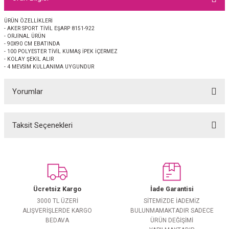
EŞARP
ÜRÜN ÖZELLİKLERİ
- AKER SPORT TİVİL EŞARP 8151-922
 EŞARP
AL
- ORJİNAL ÜRÜN
- 90X90 CM EBATINDA
- 100 POLYESTER TİVİL KUMAŞ İPEK İÇERMEZ
İPEK EŞARP 2025-2026 SONBAHAR KIŞ
M JAKAR ŞAL
- KOLAY ŞEKİL ALIR
- 4 MEVSİM KULLANIMA UYGUNDUR
GRAM EŞARP
ği İpek Koton Şal
Yorumlar
ARP
Taksit Seçenekleri
Bu ürüne ilk yorumu siz yapın!
 EŞARP
LI ŞAL
EŞARP
KARLI ŞAL
Yorum Yaz
 ŞAL
Ücretsiz Kargo
İade Garantisi
3000 TL ÜZERİ
SİTEMİZDE İADEMİZ
 ŞAL
ALIŞVERİŞLERDE KARGO
BULUNMAMAKTADIR SADECE
BEDAVA
ÜRÜN DEĞİŞİMİ