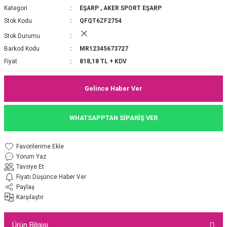
Kategori
EŞARP
,
AKER SPORT EŞARP
P 2025-2026 SONBAHAR KIŞ
E MONOGRAM ŞAL
Stok Kodu
QFQT6ZF2754
Stok Durumu
M JAKAR EŞARP
İNKIL MEDİNE İPEĞİ ŞAL
Barkod Kodu
MR12345673727
OOLTUCH PAMUK EŞARP
L
Fiyat
818,18 TL + KDV
GEL ŞİFON EŞARP
Gelince Haber Ver
LİĞİ İPEK KOTON EŞARP
WHATSAPPTAN SİPARİŞ VER
 EŞARP
LÜ ŞAL
Yorum Yaz
ARP
E İPEĞİ ŞAL
Tavsiye Et
Fiyatı Düşünce Haber Ver
L İPEK EŞARP
O ŞAL
Paylaş
Karşılaştır
ARP
ŞAL
Ürün Bilgisi