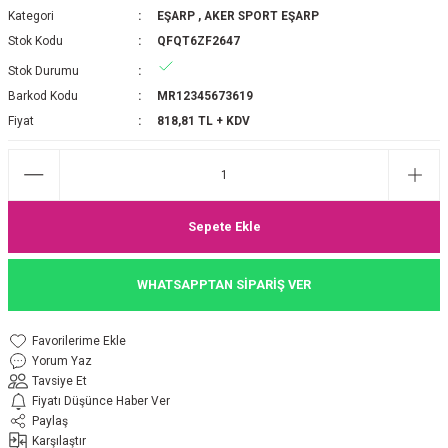
Kategori
EŞARP
,
AKER SPORT EŞARP
P 2025-2026 SONBAHAR KIŞ
E MONOGRAM ŞAL
Stok Kodu
QFQT6ZF2647
Stok Durumu
M JAKAR EŞARP
İNKIL MEDİNE İPEĞİ ŞAL
Barkod Kodu
MR12345673619
OOLTUCH PAMUK EŞARP
L
Fiyat
818,81 TL + KDV
GEL ŞİFON EŞARP
LİĞİ İPEK KOTON EŞARP
Sepete Ekle
 EŞARP
LÜ ŞAL
WHATSAPPTAN SİPARİŞ VER
ARP
E İPEĞİ ŞAL
Yorum Yaz
L İPEK EŞARP
O ŞAL
Tavsiye Et
Fiyatı Düşünce Haber Ver
ARP
ŞAL
Paylaş
Karşılaştır