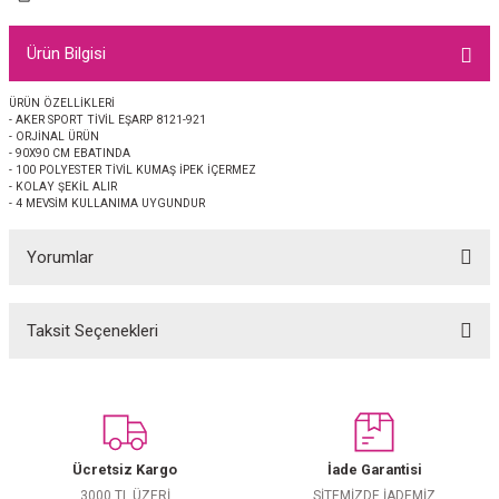
EŞARP
Ürün Bilgisi
 EŞARP
AL
ÜRÜN ÖZELLİKLERİ
- AKER SPORT TİVİL EŞARP 8121-921
İPEK EŞARP 2025-2026 SONBAHAR KIŞ
M JAKAR ŞAL
- ORJİNAL ÜRÜN
- 90X90 CM EBATINDA
- 100 POLYESTER TİVİL KUMAŞ İPEK İÇERMEZ
GRAM EŞARP
ği İpek Koton Şal
- KOLAY ŞEKİL ALIR
- 4 MEVSİM KULLANIMA UYGUNDUR
ARP
Yorumlar
 EŞARP
LI ŞAL
Taksit Seçenekleri
Bu ürüne ilk yorumu siz yapın!
EŞARP
KARLI ŞAL
 ŞAL
Yorum Yaz
 ŞAL
Ücretsiz Kargo
İade Garantisi
3000 TL ÜZERİ
SİTEMİZDE İADEMİZ